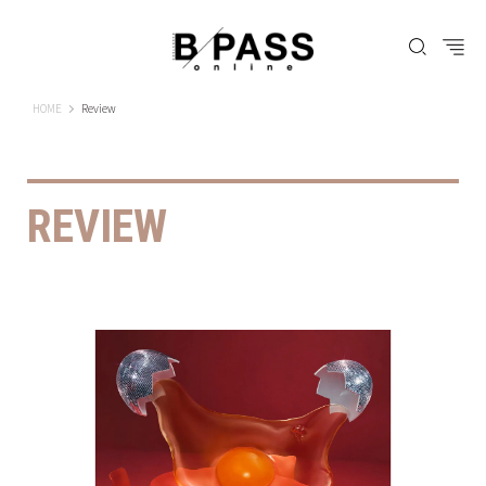
B-PASS ONLINE
HOME
Review
REVIEW