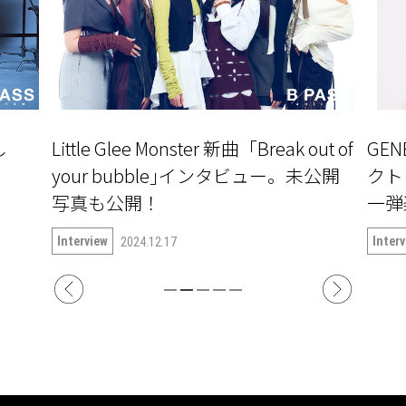
し
Little Glee Monster 新曲「Break out of
GE
」
your bubble｣インタビュー。未公開
クト『
写真も公開！
一弾楽
語る
Interview
Inter
2024.12.17