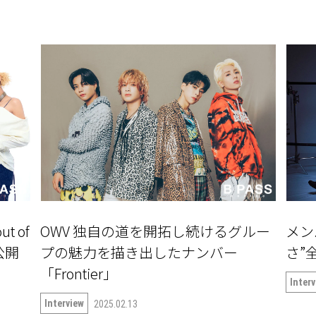
ut of
OWV 独自の道を開拓し続けるグルー
メン
公開
プの魅力を描き出したナンバー
さ”全
「Frontier」
Inter
Interview
2025.02.13