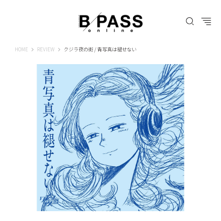
B-PASS ONLINE
HOME
REVIEW
クジラ夜の街 / 青写真は褪せない