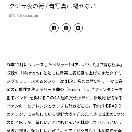
クジラ夜の街 / 青写真は褪せない
REVIEW
2024.06.30
昨年12月にリリースしたメジャー1stアルバム『月で読む絵本』
収録の「Memory」とともに着実に認知度を上げてきたタイミ
ングでリリースするメジャー2nd EP。音楽の歴史をテーマに音
楽の可能性を称えるリード曲の「Saisei」は、“ファンタジーを
創るバンド”を掲げるこの4人組の真骨頂だが、新境地を物語る
ファンキーなアレンジとラップも聴きどころ。TeleやBRADIO
のアレンジに参加している奥野大樹を迎えたまさに成果の1つな
のだと思うが、新しいことにもどんどん挑戦していこうという
意欲が窺え、頼もしいかぎり。ピアノがクラシカルな旋律を奏