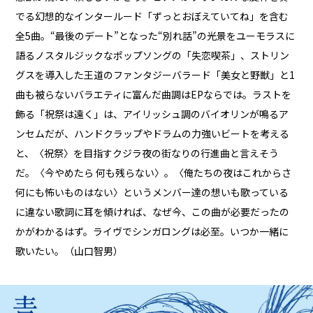
でる幻想的なインタールード「ずっとおぼえていてね」を含む
全5曲。“最後のデート”となった“別れ話”の光景をユーモラスに
語るノスタルジックなポップソングの「失恋喫茶」、ストリン
グスを導入した王道のファンタジーバラード「美女と野獣」と1
曲も被らないバラエティに富んだ曲調はEPならでは。ラストを
飾る「祝祭は遠く」は、アイリッシュ調のバイオリンが鳴るア
ンセムだが、ハンドクラップやドラムの力強いビートを考える
と、〈祝祭〉を目指すクジラ夜の街なりの行進曲と言えそう
だ。〈今やめたら 何も残らない〉。〈俺たちの夜はこれからさ
何にも怖いものはない〉というメンバー達の想いも歌っている
に違ない歌詞に耳を傾ければ、なぜ今、この曲が必要だったの
かがわかるはず。ライヴでシンガロングは必至。いつか一緒に
歌いたい。（山口智男）