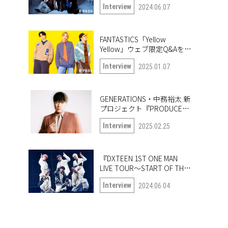
Interview
2024.06.07
FANTASTICS「Yellow
Yellow」ウェブ限定Q&Aを公
開！
Interview
2025.01.07
GENERATIONS・中務裕太 新
プロジェクト『PRODUCE
6IX COLORS』の第一弾楽曲
Interview
2025.02.25
「True or Doubt」について
語る
『DXTEEN 1ST ONE MAN
LIVE TOUR〜START OF THE
QUEST〜』開幕！ ツアー中
Interview
2024.06.04
の6人に突撃!!