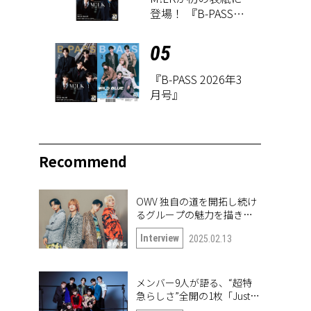
登場！ 『B-PASS
2026年3月号』が1
月27日に発売
05
『B-PASS 2026年3
月号』
Recommend
OWV 独自の道を開拓し続け
るグループの魅力を描き出
したナンバー「Frontier」
Interview
2025.02.13
メンバー9人が語る、“超特
急らしさ”全開の1枚「Just
like 超特急」