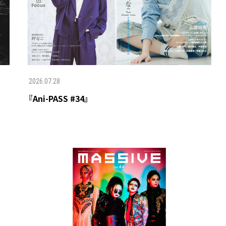
2026.07.28
『Ani-PASS #34』