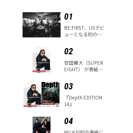
01
BE:FIRST、USデビ
ューとなる初のグ
ローバル
EP『WATCH ME』
02
が9月18日にリリー
ス決定！
安田章大（SUPER
EIGHT） が表紙に
登場！ 『Depth
EDITION 14』が8
03
月18日に発売
『Depth EDITION
14』
04
M!LKが初の表紙に