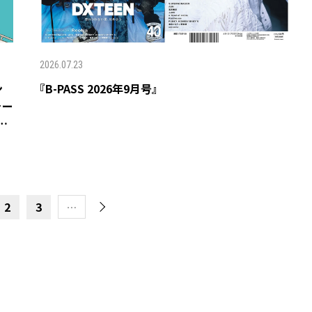
2026.07.23
ン
『B-PASS 2026年9月号』
そー
開
2
3
…