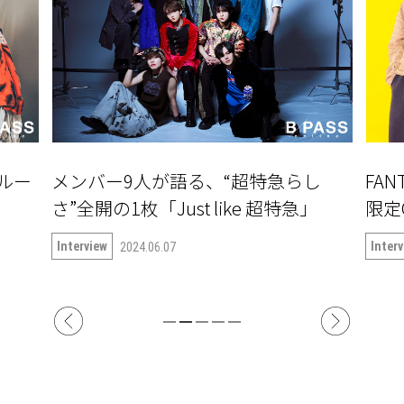
ルー
メンバー9人が語る、“超特急らし
FAN
さ”全開の1枚「Just like 超特急」
限定
Interview
Inter
2024.06.07