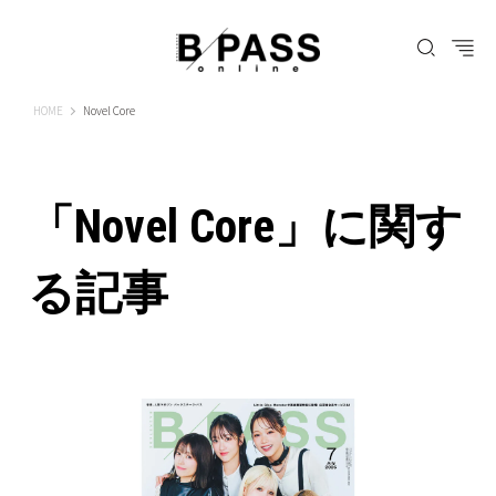
B-PASS ONLINE
HOME
Novel Core
「Novel Core」に関す
る記事