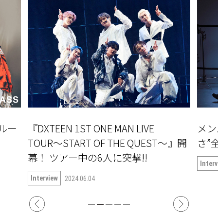
ルー
『DXTEEN 1ST ONE MAN LIVE
メン
TOUR〜START OF THE QUEST〜』開
さ”全
幕！ ツアー中の6人に突撃!!
Inter
Interview
2024.06.04