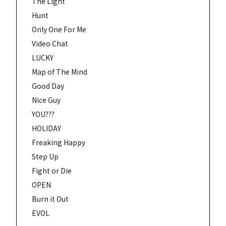
The Light
Hunt
Only One For Me
Video Chat
LUCKY
Map of The Mind
Good Day
Nice Guy
YOU???
HOLIDAY
Freaking Happy
Step Up
Fight or Die
OPEN
Burn it Out
EVOL