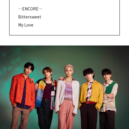
―ENCORE―
Bittersweet
My Love