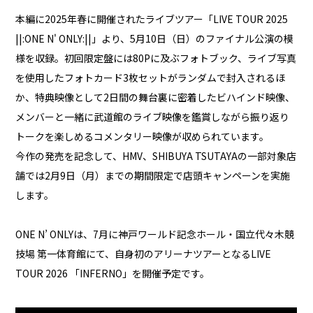
本編に2025年春に開催されたライブツアー「LIVE TOUR 2025
||:ONE N' ONLY:||」より、5月10日（日）のファイナル公演の模
様を収録。初回限定盤には80Pに及ぶフォトブック、ライブ写真
を使用したフォトカード3枚セットがランダムで封入されるほ
か、特典映像として2日間の舞台裏に密着したビハインド映像、
メンバーと一緒に武道館のライブ映像を鑑賞しながら振り返り
トークを楽しめるコメンタリー映像が収められています。
今作の発売を記念して、HMV、SHIBUYA TSUTAYAの一部対象店
舗では2月9日（月）までの期間限定で店頭キャンペーンを実施
します。
ONE N’ ONLYは、7月に神戸ワールド記念ホール・国立代々木競
技場 第一体育館にて、自身初のアリーナツアーとなるLIVE
TOUR 2026 「INFERNO」を開催予定です。