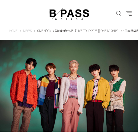
B-PASS ONLINE
HOME
NEWS
ONE N’ ONLY 初の映像作品『LIVE TOUR 2025 ||:ONE N' ONLY:|| at