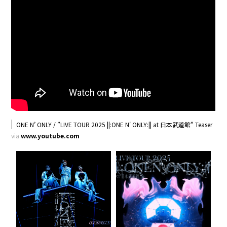
ONE N’ ONLY / ”LIVE TOUR 2025 ||:ONE N' ONLY:|| at 日本武道館” Teaser
via
www.youtube.com