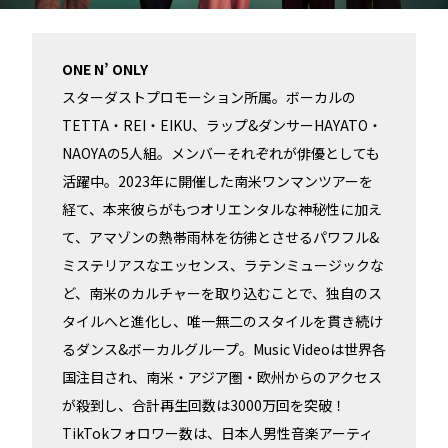
ONE N’ ONLY
スターダストプロモーション所属。ボーカルの
TETTA・REI・EIKU、ラップ&ダンサーHAYATO・
NAOYAの5人組。メンバーそれぞれが俳優としても
活躍中。2023年に開催した南米ワンマンツアーを
経て、本来彼らがもつオリエンタルな神秘性に加え
て、アマゾンの熱帯雨林を彷彿とさせるパワフル&
ミステリアスなエッセンス、ラテンミュージックな
ど、南米のカルチャーを取り込むことで、独自のス
タイルへと進化し、唯一無二のスタイルを貫き続け
るダンス&ボーカルグループ。Music Videoは世界各
国注目され、南米・アジア圏・欧州からのアクセス
が殺到し、合計再生回数は3000万回を突破！
TikTokフォロワー数は、日本人男性音楽アーティ