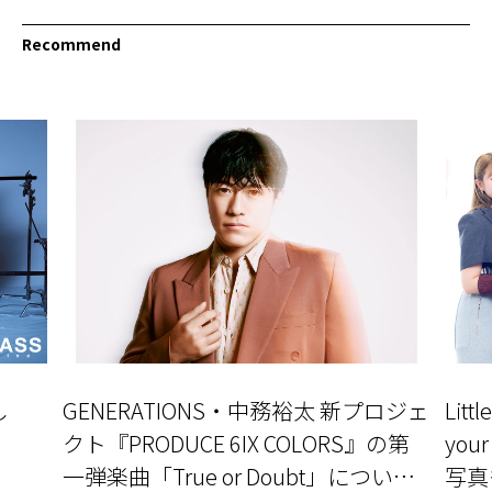
Recommend
し
GENERATIONS・中務裕太 新プロジェ
Litt
」
クト『PRODUCE 6IX COLORS』の第
yo
一弾楽曲「True or Doubt」について
写真