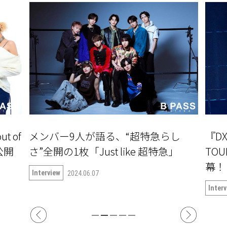
る、“超特急らし
『DXTEEN 1ST ONE MAN LIVE
 like 超特急」
TOUR〜START OF THE QU
幕！ ツアー中の6人に突撃!!
Interview
2024.06.04