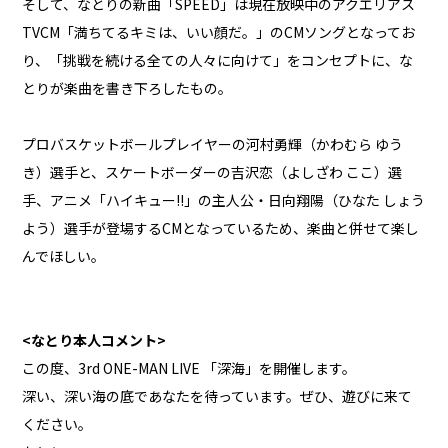
そして、なとりの新曲「SPEED」は現在放映中のアクエリアス
TVCM「満ちてるキミは、いい顔だ。」のCMソングとなってお
り、「挑戦を続ける全ての人々に向けて」をコンセプトに、な
とりが楽曲を書き下ろしたもの。
プロバスケットボールプレイヤーの河村勇輝（かわむら ゆう
き）選手と、スケートボーダーの吉沢恋（よしざわ ここ）選
手、アニメ「ハイキュー!!」の主人公・日向翔陽（ひなた しょう
よう）選手が登場するCMとなっているため、楽曲と併せて楽し
んでほしい。
<なとり本人コメント>
この度、3rd ONE-MAN LIVE 「深海」を開催します。
深い、深い海の底であなたを待っています。ぜひ、遊びに来て
ください。