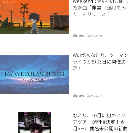
WeekendでMVを初公開し
た新曲「非常口 逃げてみ
た」をリリース！
News
2025.09.04
WurtS×なとり、ツーマン
ライヴが9月3日に開催決
定！
News
2025.06.16
なとり、10月に初のアジ
アツアーが開催決定！ 6
月6日に曲名未公開の新曲