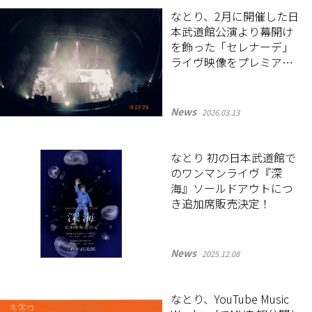
なとり、2月に開催した日
本武道館公演より幕開け
を飾った「セレナーデ」
ライヴ映像をプレミア公
開！
News
2026.03.13
なとり 初の日本武道館で
のワンマンライヴ『深
海』ソールドアウトにつ
き追加席販売決定！
News
2025.12.08
なとり、YouTube Music