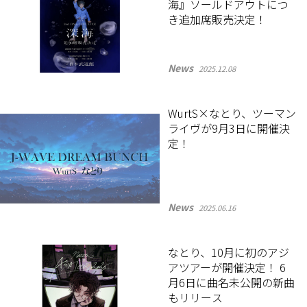
海』ソールドアウトにつ
き追加席販売決定！
News
2025.12.08
WurtS×なとり、ツーマン
ライヴが9月3日に開催決
定！
News
2025.06.16
なとり、10月に初のアジ
アツアーが開催決定！ 6
月6日に曲名未公開の新曲
もリリース