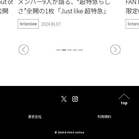
特急らし
FANTASTICS「Yellow Yellow」ウェブ
 超特急」
限定Q&Aを公開！
Interview
2025.01.07
top
運営会社
利用規約
© 2024 B-PASS online