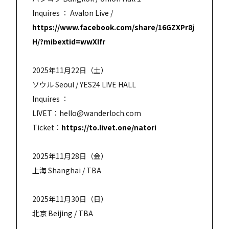
Inquires ： Avalon Live /
https://www.facebook.com/share/16GZXPr8j
H/?mibextid=wwXIfr
2025年11月22日（土）
ソウル Seoul / YES24 LIVE HALL
Inquires ：
LIVET：hello@wanderloch.com
Ticket：
https://to.livet.one/natori
2025年11月28日（金）
上海 Shanghai / TBA
2025年11月30日（日）
北京 Beijing / TBA