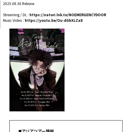
2025.08.30 Release
Streaming / DL :
https://natori.lnk.to/NOEMERGENCYDOOR
Music Video :
https://youtu.be/Ou-dGbXLZa8
◼️アジアツアー情報