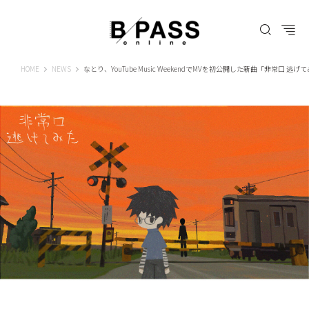
B-PASS ONLINE
HOME
NEWS
なとり、YouTube Music WeekendでMVを初公開した新曲「非常口 