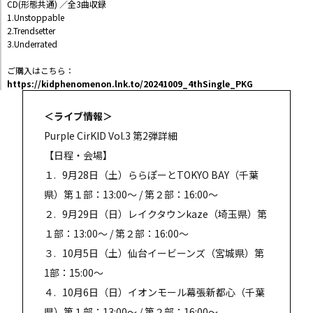
CD(形態共通) ／全3曲収録
1.Unstoppable
2.Trendsetter
3.Underrated
ご購入はこちら：
https://kidphenomenon.lnk.to/20241009_4thSingle_PKG
＜ライブ情報＞
Purple CirKID Vol.3 第2弾詳細
【日程・会場】
１. 9月28日（土）ららぽーとTOKYO BAY（千葉
県）第１部：13:00～ / 第２部：16:00～
２. 9月29日（日）レイクタウンkaze（埼玉県）第
１部：13:00～ / 第２部：16:00～
３. 10月5日（土）仙台イービーンズ（宮城県）第
1部：15:00～
４. 10月6日（日）イオンモール幕張新都心（千葉
県）第１部：13:00～ / 第２部：16:00～