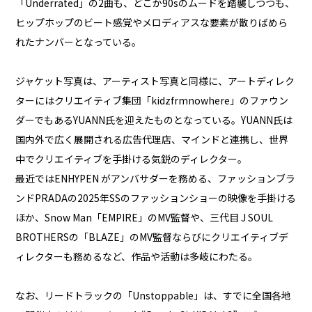
「Underrated」の2曲も、どこか90sのムードを踏襲しつつも、
ヒップホップのビート感覚やメロディアスな要素が散りばめら
れたナンバーとなっている。
ジャケット写真は、アーティスト写真と同様に、アートディレク
ターにはクリエイティブ集団「kidzfrmnowhere」のファウン
ダーでもあるYUANN氏を迎えたものとなっている。YUANN氏は
国内外で広く展開される広告代理店、マインドと連携し、世界
中でクリエイティブを手掛ける気鋭のディレクター。
最近ではENHYPEN がアンバサダーを務める、ファッションブラ
ンドPRADAの2025年SSのファッションショーの映像を手掛ける
ほか、Snow Man「EMPIRE」のMV監督や、三代目 J SOUL
BROTHERSの「BLAZE」のMV監督ならびにクリエイティブデ
ィレクターも務めるなど、作品や活動は多岐にわたる。
なお、リードトラックの「Unstoppable」は、すでに全国各地