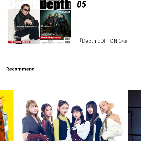
05
『Depth EDITION 14』
Recommend