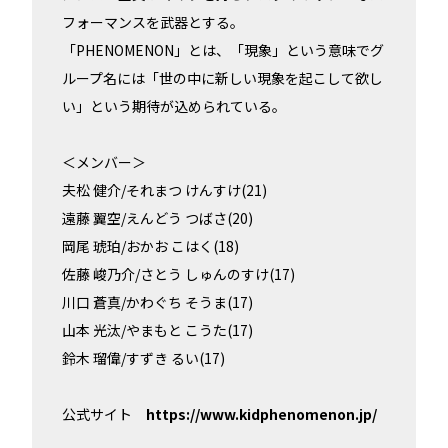
フォーマンスを武器とする。
「PHENOMENON」とは、「現象」という意味でグ
ループ名には「世の中に新しい現象を起こして欲し
い」という期待が込められている。
＜メンバー＞
夫松 健介/それまつ けんすけ(21)
遠藤 翼空/えんどう つばさ(20)
岡尾 琥珀/おかお こはく(18)
佐藤 峻乃介/さとう しゅんのすけ(17)
川口 蒼真/かわぐち そうま(17)
山本 光汰/やまもと こうた(17)
鈴木 瑠偉/すずき るい(17)
公式サイト
https://www.kidphenomenon.jp/