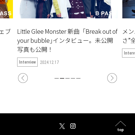
」ウェブ
Little Glee Monster 新曲「Break out of
メン
your bubble｣インタビュー。未公開
さ”全
写真も公開！
Inter
Interview
2024.12.17
top