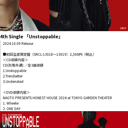
4th Single 「Unstoppable」
2024.10.09 Release
■初回生産限定盤（SRCL-13018～13019）2,500円（税込）
＜CD収録内容＞
CD(形態共通) ／全3曲収録
1.Unstoppable
2.Trendsetter
3.Underrated
＜DVD収録内容＞
NAOTO PRESENTS HONEST HOUSE 2024 at TOKYO GARDEN THEATER
1. Wheelie
2. ONE DAY