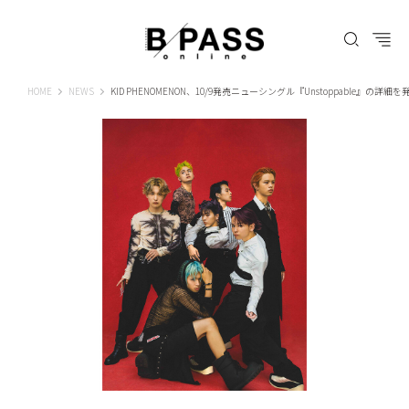
B-PASS ONLINE
HOME
NEWS
KID PHENOMENON、10/9発売ニューシングル『Unstoppable』の詳細