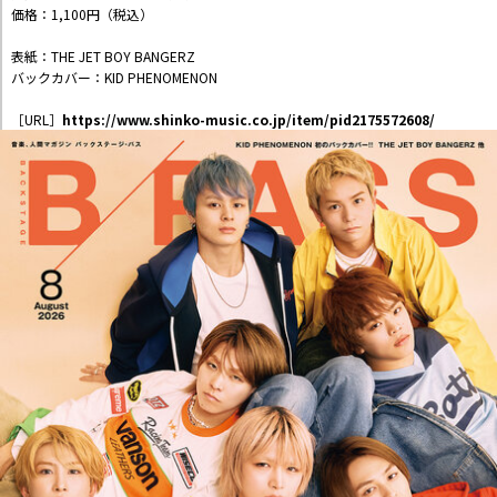
価格：1,100円（税込）
表紙：THE JET BOY BANGERZ
バックカバー：KID PHENOMENON
［URL］
https://www.shinko-music.co.jp/item/pid2175572608/