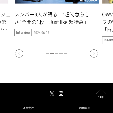
ロジェ
メンバー9人が語る、“超特急らし
OW
の第
さ”全開の1枚「Just like 超特急」
プの
ついて
「Fr
Interview
2024.06.07
Inter
top
運営会社
利用規約