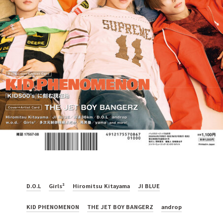
D.O.L
Girls²
Hiromitsu Kitayama
JI BLUE
KID PHENOMENON
THE JET BOY BANGERZ
androp