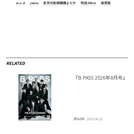
w.o.d
yama
多次元制御機構よだか
時速36km
風男塾
RELATED
『B-PASS 2026年8月号』
Book
2026.06.22