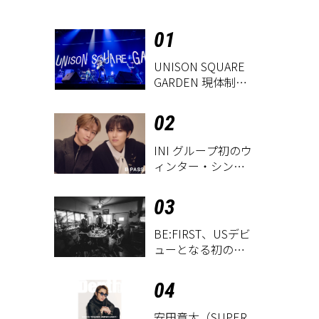
01
UNISON SQUARE
GARDEN 現体制ラ
ストライヴ
『UNISON
02
SQUARE GARDEN
LIVE
INI グループ初のウ
2026「Sentimental
ィンター・シング
Period」』レポー
ル「THE WINTER
ト
MAGIC」
03
BE:FIRST、USデビ
ューとなる初のグ
ローバル
EP『WATCH ME』
04
が9月18日にリリー
ス決定！
安田章大（SUPER