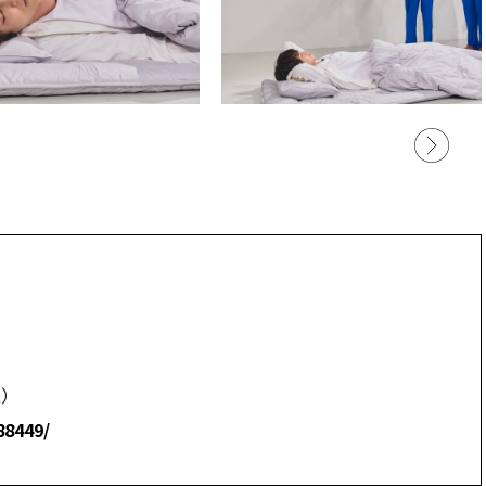
急）
88449/