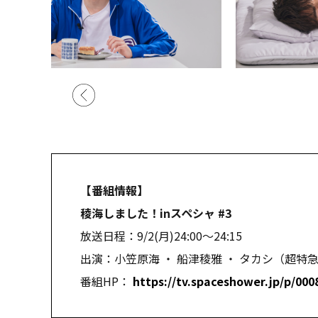
【番組情報】
稜海しました！inスペシャ #3
放送日程：9/2(月)24:00～24:15
出演：小笠原海 ・ 船津稜雅 ・ タカシ（超特
番組HP：
https://tv.spaceshower.jp/p/000