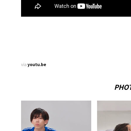
via
youtu.be
PHOT