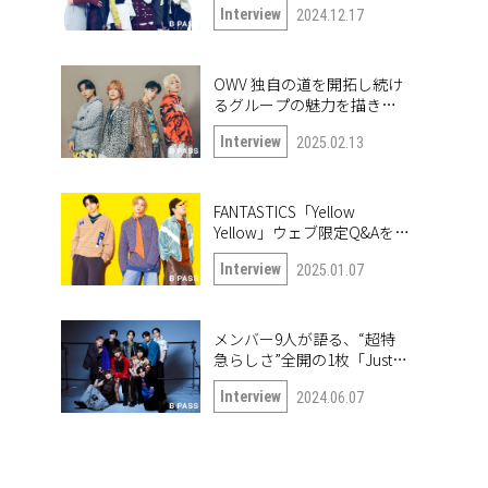
Interview
2024.12.17
も公開！
OWV 独自の道を開拓し続け
るグループの魅力を描き出
したナンバー「Frontier」
Interview
2025.02.13
FANTASTICS「Yellow
Yellow」ウェブ限定Q&Aを公
開！
Interview
2025.01.07
メンバー9人が語る、“超特
急らしさ”全開の1枚「Just
like 超特急」
Interview
2024.06.07