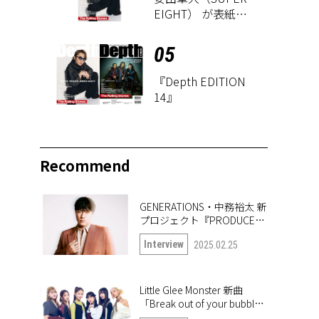
EIGHT） が表紙に
登場！ 『Depth
EDITION 14』が8
05
月18日に発売
『Depth EDITION
14』
Recommend
GENERATIONS・中務裕太 新
プロジェクト『PRODUCE
6IX COLORS』の第一弾楽曲
Interview
2025.02.25
「True or Doubt」について
語る
Little Glee Monster 新曲
「Break out of your bubble｣
インタビュー。未公開写真