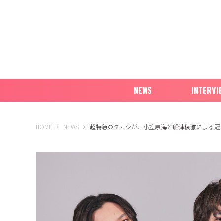
NEWS
INTERVI
B-PASS ONLINE
HOME
NEWS
超特急のタカシが、小笠原海と船津稜雅による冠レ