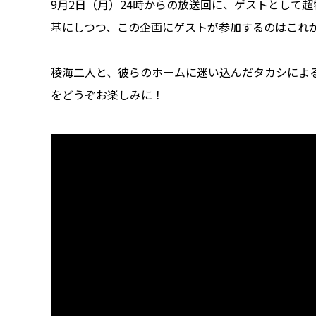
9月2日（月）24時からの放送回に、ゲストとして
基にしつつ、この企画にゲストが参加するのはこれ
稜海二人と、彼らのホームに迷い込んだタカシによ
をどうぞお楽しみに！
稜海しました！in スペシャ #3