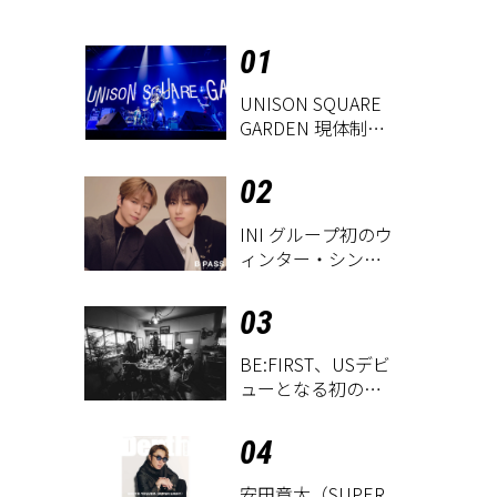
01
UNISON SQUARE
GARDEN 現体制ラ
ストライヴ
『UNISON
02
SQUARE GARDEN
LIVE
INI グループ初のウ
2026「Sentimental
ィンター・シング
Period」』レポー
ル「THE WINTER
ト
MAGIC」
03
BE:FIRST、USデビ
ューとなる初のグ
ローバル
EP『WATCH ME』
04
が9月18日にリリー
ス決定！
安田章大（SUPER