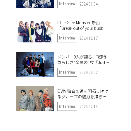
Interview
2024.06.04
の6人に突撃!!
Little Glee Monster 新曲
「Break out of your bubble｣
インタビュー。未公開写真
Interview
2024.12.17
も公開！
メンバー9人が語る、“超特
急らしさ”全開の1枚「Just
like 超特急」
Interview
2024.06.07
OWV 独自の道を開拓し続け
るグループの魅力を描き出
したナンバー「Frontier」
Interview
2025.02.13