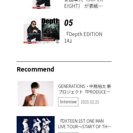
EIGHT） が表紙に
登場！ 『Depth
EDITION 14』が8
05
月18日に発売
『Depth EDITION
14』
Recommend
GENERATIONS・中務裕太 新
プロジェクト『PRODUCE
6IX COLORS』の第一弾楽曲
Interview
2025.02.25
「True or Doubt」について
語る
『DXTEEN 1ST ONE MAN
LIVE TOUR〜START OF THE
QUEST〜』開幕！ ツアー中