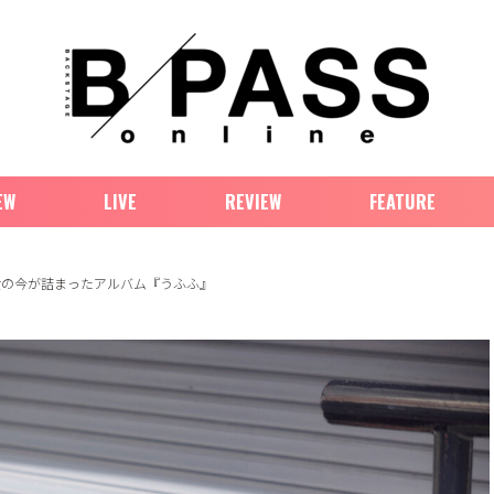
EW
LIVE
REVIEW
FEATURE
女の今が詰まったアルバム『うふふ』