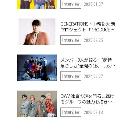
Interview
2025.01.07
GENERATIONS・中務裕太 新
プロジェクト『PRODUCE
6IX COLORS』の第一弾楽曲
Interview
2025.02.25
「True or Doubt」について
語る
メンバー9人が語る、“超特
急らしさ”全開の1枚「Just
like 超特急」
Interview
2024.06.07
OWV 独自の道を開拓し続け
るグループの魅力を描き出
したナンバー「Frontier」
Interview
2025.02.13