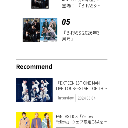
登場！ 『B-PASS
2026年3月号』が1
月27日に発売
05
『B-PASS 2026年3
月号』
Recommend
『DXTEEN 1ST ONE MAN
LIVE TOUR〜START OF THE
QUEST〜』開幕！ ツアー中
Interview
2024.06.04
の6人に突撃!!
FANTASTICS「Yellow
Yellow」ウェブ限定Q&Aを公
開！