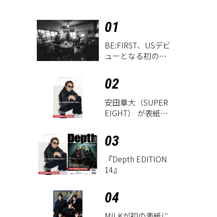
01
BE:FIRST、USデビ
ューとなる初のグ
ローバル
EP『WATCH ME』
02
が9月18日にリリー
ス決定！
安田章大（SUPER
EIGHT） が表紙に
登場！ 『Depth
EDITION 14』が8
03
月18日に発売
『Depth EDITION
14』
04
M!LKが初の表紙に