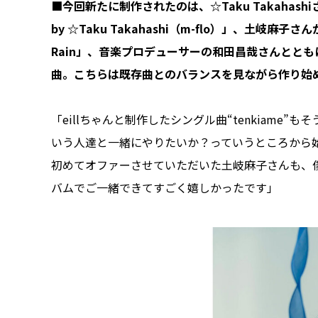
■今回新たに制作されたのは、☆Taku Takahashiさ
by ☆Taku Takahashi（m-flo）」、⼟岐⿇
Rain」、音楽プロデューサーの和田昌哉さんとと
曲。こちらは既存曲とのバランスを見ながら作り始
「eillちゃんと制作したシングル曲“tenkiam
いう人達と一緒にやりたいか？っていうところから始
初めてオファーさせていただいた⼟岐⿇⼦さんも、
バムでご一緒できてすごく嬉しかったです」