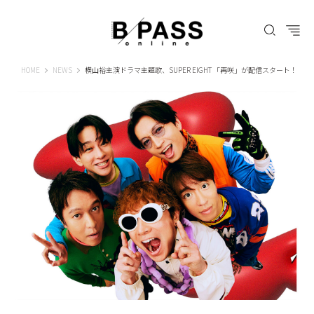
B-PASS ONLINE
HOME
NEWS
横山裕主演ドラマ主題歌、SUPER EIGHT 「再咲」が配信スタート！