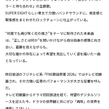
ラーと待ち合わせ』の主題歌。
SUPER EIGHTらしい骨太で力強いバンドサウンドに、疾走感と
緊張感をまとわせたロックチューンに仕上がっている。
“何度でも再び咲く花の強さ”をテーマに制作された本楽曲
は、“正しさとは何か”を問いかけながら自分自身の感情と向き
合い、葛藤を抱えながらも、
大切な誰かの存在によって希望を見出していく姿を描いた一曲
となっている。
昨日放送のフジテレビ系『FNS歌謡祭夏 2026』ではテレビ初披
露され、その力強い圧巻のパフォーマンスが大きな反響を呼ん
だ。
テレビ初披露からドラマ初回放送を経て、待望のデジタルリリ
ースを迎えた今、ドラマの世界観と共にぜひ「再咲」の世界を
堪能してほしい。