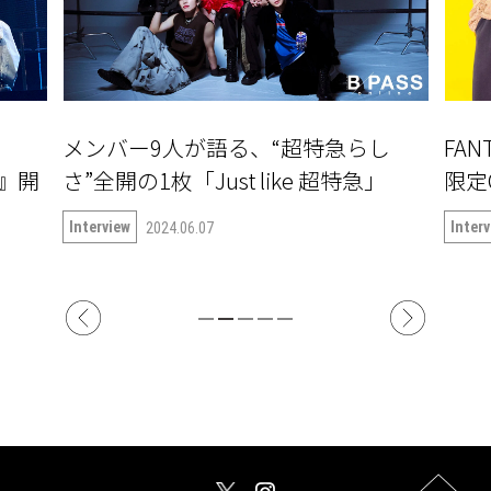
メンバー9人が語る、“超特急らし
FAN
〜』開
さ”全開の1枚「Just like 超特急」
限定
Interview
Inter
2024.06.07