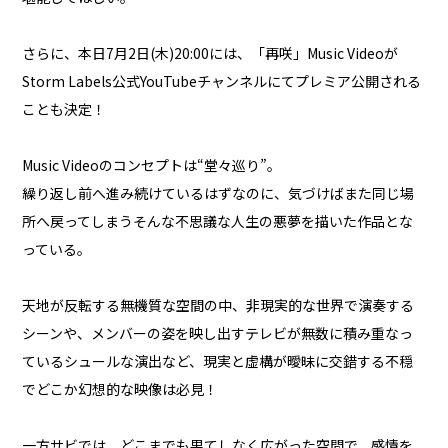
さらに、本日7月2日(木)20:00には、「再咲」Music Videoが
Storm Labels公式YouTubeチャンネルにてプレミア公開される
ことも決定！
Music Videoのコンセプトは“堂々巡り”。
繰り返し前へ進み続けているはずなのに、気づけばまた同じ場
所へ戻ってしまう――そんな不思議な人生の悪夢を描いた作品とな
っている。
天地が反転する無機質な空間の中、非現実的な世界で演奏する
シーンや、メンバーの姿を映し出すテレビが無数に積み重なっ
ているシュールな演出など、現実と虚構が曖昧に交錯する不穏
でどこか幻想的な映像は必見！
一方サビでは、どこまでも果てしなく広がった空間で、感情を