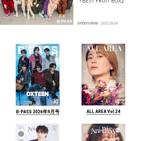
『BEST FRUIT BOX』
Interview
2025.09.04
ALL AREA Vol.24
B-PASS 2026年9月号