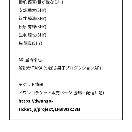
橋爪 優真(世が世なら!!!)
安部 舜太(SHY)
新井 椋清(SHY)
松原 有輝(SHY)
生水 稜也(SHY)
脇 龍真(SHY)
MC 星野卓也
解説者 TAKA (つばさ男子プロダクションAP)
チケット情報
ドワンゴチケット販売ページ(会場・配信共通)
https://dwango-
ticket.jp/project/1FBiWzkZ3M