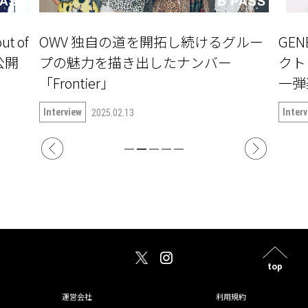
ut of
OWV 独自の道を開拓し続けるグルー
GE
公開
プの魅力を描き出したナンバー
クト『
「Frontier」
一弾楽
語る
Interview
Inter
2025.02.13
top
運営会社
利用規約