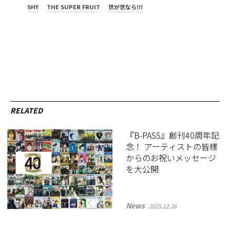
SHY
THE SUPER FRUIT
世が世なら!!!
RELATED
『B-PASS』創刊40周年記
念！ アーティストの皆様
からのお祝いメッセージ
を大公開
News
2025.12.26