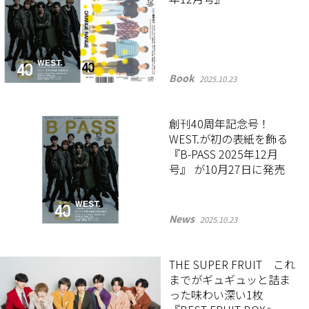
Book
2025.10.23
創刊40周年記念号！
WEST.が初の表紙を飾る
『B-PASS 2025年12月
号』 が10月27日に発売
News
2025.10.23
THE SUPER FRUIT これ
までがギュギュッと詰ま
った味わい深い1枚