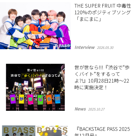
THE SUPER FRUIT 中毒性
120%のポジティブソング
「まにまに」
Interview
2026.05.30
世が世なら!!!『渋谷で“歩
くバイト”をするって
よ?!』10月28日21時〜22
時に実施決定！
News
2025.10.27
『BACKSTAGE PASS 2025
年12月号』