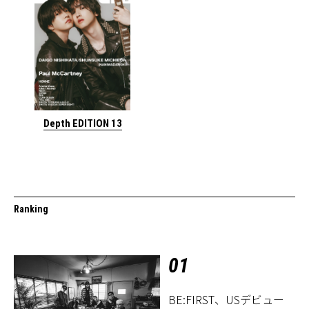
Depth EDITION 13
Ranking
01
BE:FIRST、USデビュー