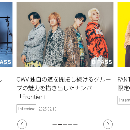
し
OWV 独自の道を開拓し続けるグルー
FAN
」
プの魅力を描き出したナンバー
限定
「Frontier」
Inter
Interview
2025.02.13