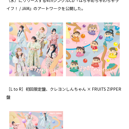
（水）にリリースする4thシングルCD『はちゃめちゃわちゃラ
イフ！ / JAM』のアートワークを公開した。
［L to R］初回限定盤、クレヨンしんちゃん × FRUITS ZIPPER
盤