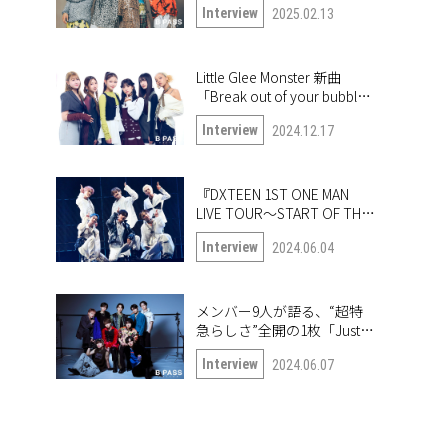
Interview
2025.02.13
Little Glee Monster 新曲
「Break out of your bubble｣
インタビュー。未公開写真
Interview
2024.12.17
も公開！
『DXTEEN 1ST ONE MAN
LIVE TOUR〜START OF THE
QUEST〜』開幕！ ツアー中
Interview
2024.06.04
の6人に突撃!!
メンバー9人が語る、“超特
急らしさ”全開の1枚「Just
like 超特急」
Interview
2024.06.07