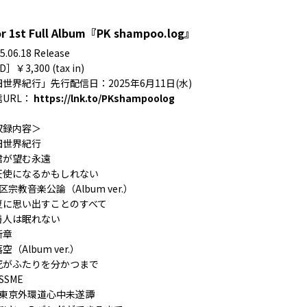
r 1st Full Album『PK shampoo.log』
5.06.18 Release
］￥3,300 (tax in)
世界紀行」先行配信日：2025年6月11日(水)
信URL：
https://lnk.to/PKshampoolog
収録内容＞
 旧世界紀行
 君が望む永遠
 天使になるかもしれない
 S区宗教音楽公論（Album ver.）
 夏に思い出すことのすべて
 善人は眠れない
 断章
 落空（Album ver.）
 死がふたりを分かつまで
 SSME
. 東京外環道心中未遂譚