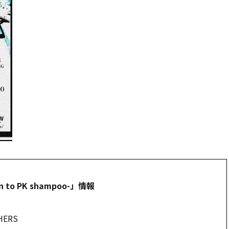
n to PK shampoo-」情報
HERS