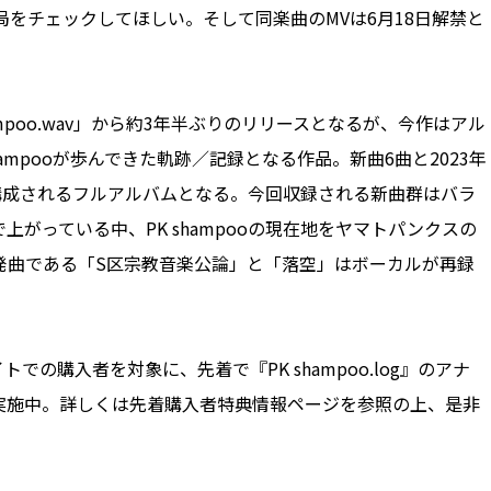
局をチェックしてほしい。そして同楽曲のMVは6月18日解禁と
hampoo.wav」から約3年半ぶりのリリースとなるが、今作はアル
hampooが歩んできた軌跡／記録となる作品。新曲6曲と2023年
構成されるフルアルバムとなる。今回収録される新曲群はバラ
がっている中、PK shampooの現在地をヤマトパンクスの
発曲である「S区宗教音楽公論」と「落空」はボーカルが再録
サイトでの購入者を対象に、先着で『PK shampoo.log』のアナ
実施中。詳しくは先着購入者特典情報ページを参照の上、是非