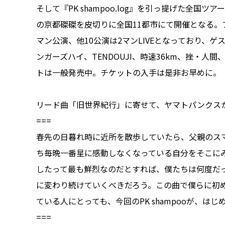
そして『PK shampoo.log』を引っ提げた全国ツアー『PK sh
の京都磔磔を皮切りに全国11都市にて開催となる。ファイ
マン公演、他10公演は2マンLIVEとなっており、ゲストとして
ンガーズハイ、TENDOUJI、時速36km、挫・人間、
トは一般発売中。チケットの入手は是非お早めに。
リード曲「旧世界紀行」に寄せて、ヤマトパンクス
===
春先の日暮れ時に近所を散歩していたら、父親のス
ち毎晩一番星に感動しなくなっている自分をそこに
したって最も鮮烈なのだとすれば、僕たちは何度だ
に変わり続けていくべきだろう。この曲で僕らに初
ている人にとっても、今回のPK shampooが、はじめ
===