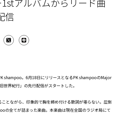
ャー1stアルバムからリード曲
配信
mpoo。6月18日にリリースとなるPK shampooのMajor
らリード曲「旧世界紀行」の先行配信がスタートした。
ることながら、印象的で胸を締め付ける歌詞が堪らない。圧倒
mpooの全てが詰まった楽曲。本楽曲は現在全国のラジオ局にて