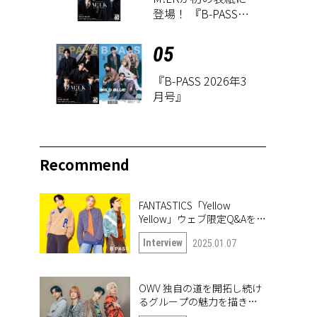
登場！ 『B-PASS
2026年3月号』が1
月27日に発売
05
『B-PASS 2026年3
月号』
Recommend
FANTASTICS「Yellow
Yellow」ウェブ限定Q&Aを公
開！
Interview
2025.01.07
OWV 独自の道を開拓し続け
るグループの魅力を描き出
したナンバー「Frontier」