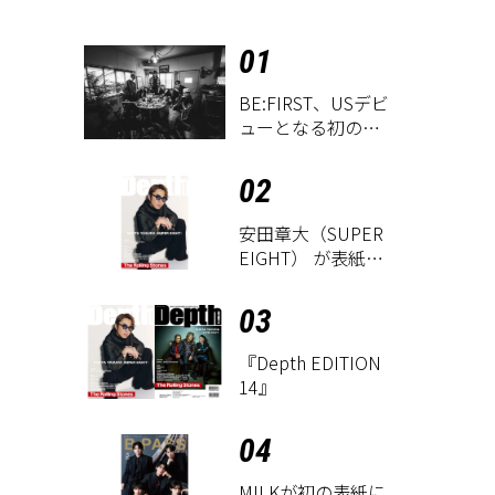
01
BE:FIRST、USデビ
ューとなる初のグ
ローバル
EP『WATCH ME』
02
が9月18日にリリー
ス決定！
安田章大（SUPER
EIGHT） が表紙に
登場！ 『Depth
EDITION 14』が8
03
月18日に発売
『Depth EDITION
14』
04
M!LKが初の表紙に