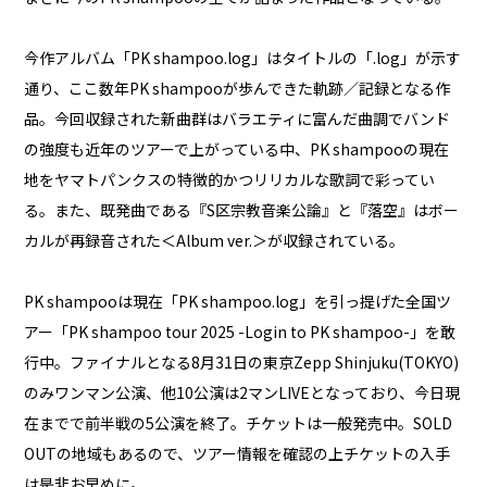
今作アルバム「PK shampoo.log」はタイトルの「.log」が示す
通り、ここ数年PK shampooが歩んできた軌跡／記録となる作
品。今回収録された新曲群はバラエティに富んだ曲調でバンド
の強度も近年のツアーで上がっている中、PK shampooの現在
地をヤマトパンクスの特徴的かつリリカルな歌詞で彩ってい
る。また、既発曲である『S区宗教音楽公論』と『落空』はボー
カルが再録音された＜Album ver.＞が収録されている。
PK shampooは現在「PK shampoo.log」を引っ提げた全国ツ
アー「PK shampoo tour 2025 -Login to PK shampoo-」を敢
行中。ファイナルとなる8月31日の東京Zepp Shinjuku(TOKYO)
のみワンマン公演、他10公演は2マンLIVEとなっており、今日現
在までで前半戦の5公演を終了。チケットは一般発売中。SOLD
OUTの地域もあるので、ツアー情報を確認の上チケットの入手
は是非お早めに。