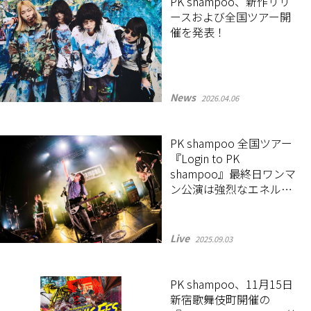
PK shampoo、新作リリ
ースおよび全国ツアー開
催を発表！
News
2026.04.06
PK shampoo 全国ツアー
『Login to PK
shampoo』最終日ワンマ
ン公演は強烈なエネルギ
ーでファンを魅了！
Live
2025.09.03
PK shampoo、11月15日
新宿歌舞伎町開催の