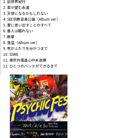
1. 旧世界紀行
2. 君が望む永遠
3. 天使になるかもしれない
4. S区宗教音楽公論（Album ver.）
5. 夏に思い出すことのすべて
6. 善人は眠れない
7. 断章
8. 落空（Album ver.）
9. 死がふたりを分かつまで
10. SSME
11. 東京外環道心中未遂譚
12. ひとつのバンドができるまで