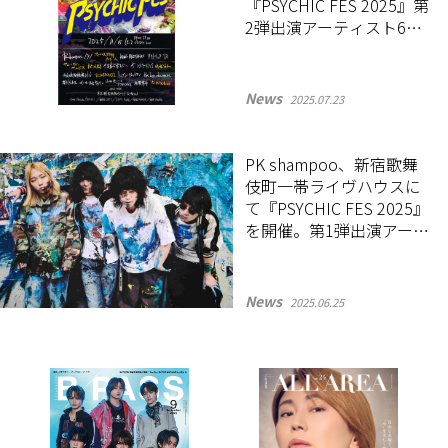
『PSYCHIC FES 2025』第
2弾出演アーティスト6組
を発表！
News
2025.07.23
PK shampoo、新宿歌舞
伎町一帯ライヴハウスに
て『PSYCHIC FES 2025』
を開催。第1弾出演アーテ
ィスト12組を発表！
News
2025.06.25