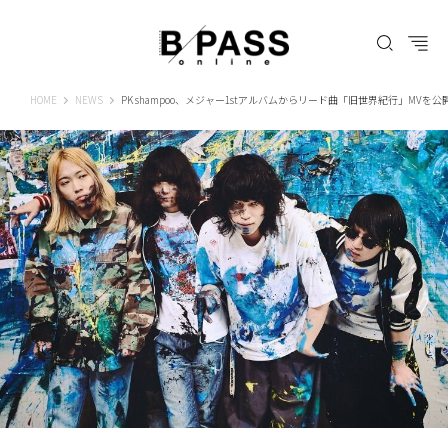
B-PASS ONLINE
HOME
NEWS
PK shampoo、メジャー1stアルバムからリード曲「旧世界紀行」MVを公