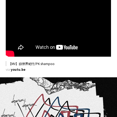
【MV】旧世界紀行/PK shampoo
via
youtu.be