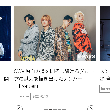
OWV 独自の道を開拓し続けるグルー
メン
〜』開
プの魅力を描き出したナンバー
さ”全
「Frontier」
Inter
Interview
2025.02.13