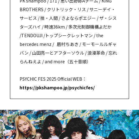
PK shampoo / 171 / 思い出野郎Aチーム / KING
BROTHERS / クリトリック・リス / サニーデイ・
サービス / 挫・人間 / さよならポエジー / ザ・シス
ターズハイ / 時速36km / 多次元制御機構よだか
/TENDOUJI /トップシークレットマン / the
bercedes menz / 眉村ちあき / モーモールルギャ
バン / 山田亮一とアフターソウル / 浪漫革命 / 忘れ
らんねえよ / and more（五十音順）
PSYCHIC FES 2025 Official WEB：
https://pkshampoo.jp/psychicfes/