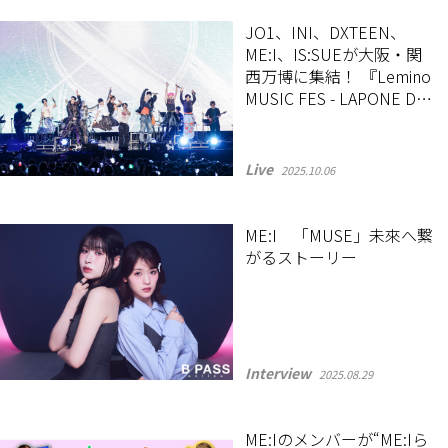
JO1、INI、DXTEEN、
ME:I、IS:SUEが大阪・関
西万博に集結！ 『Lemino
MUSIC FES - LAPONE DAY
in EXPO -』開催
Live
2025.10.06
ME:I 「MUSE」未來へ繋
がるストーリー
Interview
2025.08.29
ME:Iのメンバーが“ME:Iら