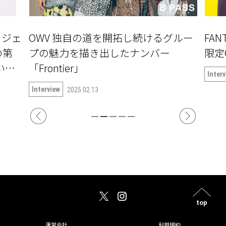
ロジェ
OWV 独自の道を開拓し続けるグルー
FAN
の第
プの魅力を描き出したナンバー
限定
ついて
「Frontier」
Inter
Interview
2025.02.13
top
運営会社
利用規約