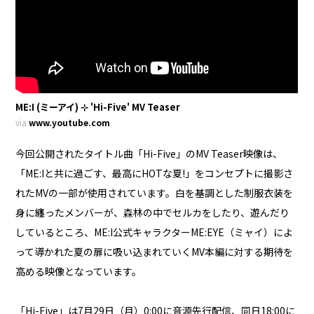
ME:I (ミーアイ) ⊹ 'Hi-Five' MV Teaser
via
www.youtube.com
今回公開されたタイトル曲「Hi-Five」のMV Teaser映像は、
「ME:Iと共に過ごす、最高にHOTな夏!」をコンセプトに撮影さ
れたMVの一部が使用されています。白を基調とした制服衣装を
身に纏ったメンバーが、森林の中でセルカをしたり、遊んだり
しているところ、ME:I公式キャラクターME:EYE（ミャイ）によ
って導かれた夏の扉に吸い込まれていくMV本編に対する期待を
高める映像となっています。
「Hi-Five」は7月29日（月）0:00に音源先行配信、同日18:00に