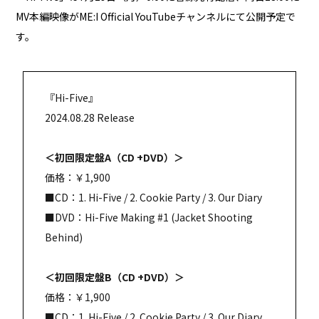
MV本編映像がME:I Official YouTubeチャンネルにて公開予定で
す。
『Hi-Five』
2024.08.28 Release
＜初回限定盤A（CD +DVD）＞
価格：￥1,900
■CD：1. Hi-Five / 2. Cookie Party / 3. Our Diary
■DVD：Hi-Five Making #1 (Jacket Shooting
Behind)
＜初回限定盤B（CD +DVD）＞
価格：￥1,900
■CD：1. Hi-Five / 2. Cookie Party / 3. Our Diary