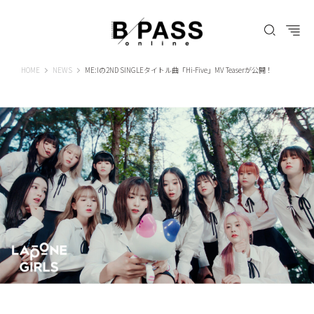
B-PASS ONLINE
HOME
NEWS
ME:Iの2ND SINGLEタイトル曲「Hi-Five」MV Teaserが公開！