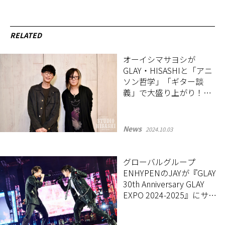
RELATED
オーイシマサヨシが
GLAY・HISASHIと「アニ
ソン哲学」「ギター談
義」で大盛り上がり！
『STUDIO HISASHI with
Anime』が配信スタート
News
2024.10.03
グローバルグループ
ENHYPENのJAYが『GLAY
30th Anniversary GLAY
EXPO 2024-2025』にサプ
ライズ出演！