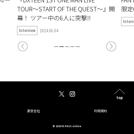
TOUR〜START OF THE QUEST〜』開
限定
幕！ ツアー中の6人に突撃!!
Inter
Interview
2024.06.04
top
運営会社
利用規約
© 2024 B-PASS online