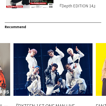
『Depth EDITION 14』
Recommend
ルー
『DXTEEN 1ST ONE MAN LIVE
FAN