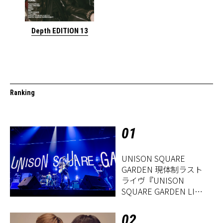
Depth EDITION 13
Ranking
01
UNISON SQUARE
GARDEN 現体制ラスト
ライヴ『UNISON
SQUARE GARDEN LIVE
2026「Sentimental
Period」』レポート
02