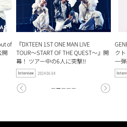
EEN 1ST ONE MAN LIVE
GENERATIO
R〜START OF THE QUEST〜』開
クト『PRODUCE 
幕！ ツアー中の6人に突撃!!
一弾楽曲「True 
語る
iew
Interview
2024.06.04
2025.02.25