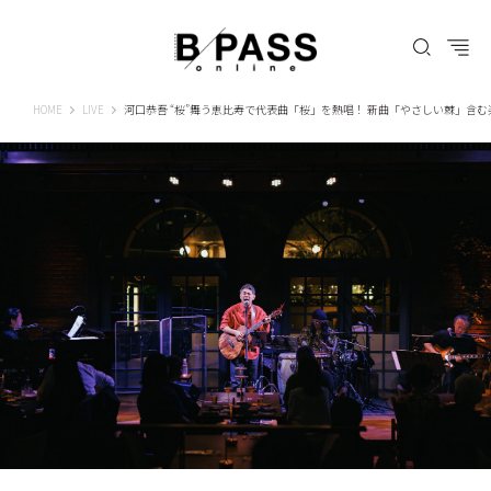
B-PASS ONLINE
HOME
LIVE
河口恭吾 “桜”舞う恵比寿で代表曲「桜」を熱唱！ 新曲「やさしい棘」含