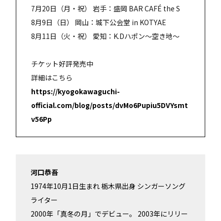
7月20日（月・祝） 岩手：盛岡 BAR CAFÉ the S
8月9日（日） 岡山：城下公会堂 in KOTYAE
8月11日（火・祝） 愛知：K.Dハポン〜空き地〜
チケット好評発売中
詳細はこちら
https://kyogokawaguchi-
official.com/blog/posts/dvMo6Pupiu5DVYsmt
v56Pp
河口恭吾
1974年10月1日生まれ 栃木県出身 シンガーソング
ライター
2000年「真冬の月」でデビュー。 2003年にリリー