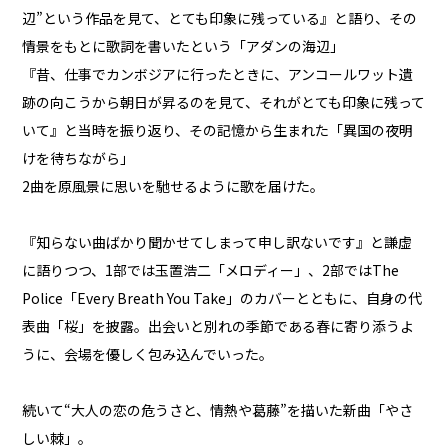
辺”という作品を見て、とても印象に残っている』と語り、その
情景をもとに歌詞を書いたという「アダンの海辺」
『昔、仕事でカンボジアに行ったときに、アンコールワット遺
跡の向こうから朝日が昇るのを見て、それがとても印象に残って
いて』と当時を振り返り、その記憶から生まれた「異国の夜明
けを待ちながら」
2曲を原風景に思いを馳せるように歌を届けた。
『知らない曲ばかり聞かせてしまって申し訳ないです』と謙虚
に語りつつ、1部では玉置浩二「メロディー」、2部ではThe
Police「Every Breath You Take」のカバーとともに、自身の代
表曲「桜」を披露。出会いと別れの季節である春に寄り添うよ
うに、会場を優しく包み込んでいった。
続いて“大人の恋の危うさと、情熱や葛藤”を描いた新曲「やさ
しい棘」。