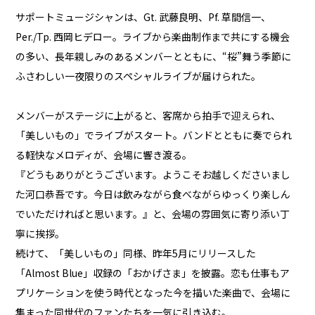
サポートミュージシャンは、Gt. 武藤良明、Pf. 草間信一、
Per./Tp. 西岡ヒデロー。ライブから楽曲制作まで共にする機会
の多い、長年親しみのあるメンバーとともに、“桜”舞う季節に
ふさわしい一夜限りのスペシャルライブが届けられた。
メンバーがステージに上がると、客席から拍手で迎えられ、
「美しいもの」でライブがスタート。バンドとともに奏でられ
る軽快なメロディが、会場に響き渡る。
『どうもありがとうございます。ようこそお越しくださいまし
た河口恭吾です。今日は飲みながら食べながらゆっくり楽しん
でいただければと思います。』と、会場の雰囲気に寄り添い丁
寧に挨拶。
続けて、「美しいもの」同様、昨年5月にリリースした
「Almost Blue」収録の「おかげさま」を披露。恋も仕事もア
プリケーションを使う時代となった今を描いた楽曲で、会場に
集まった同世代のファンたちを一気に引き込む。