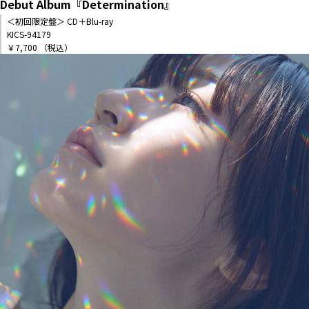
Debut Album『Determination』
＜初回限定盤＞ CD＋Blu-ray
KICS-94179
￥7,700 （税込）