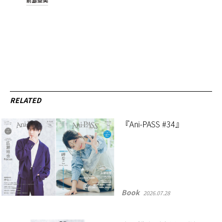
前島亜美
RELATED
『Ani-PASS #34』
Book
2026.07.28