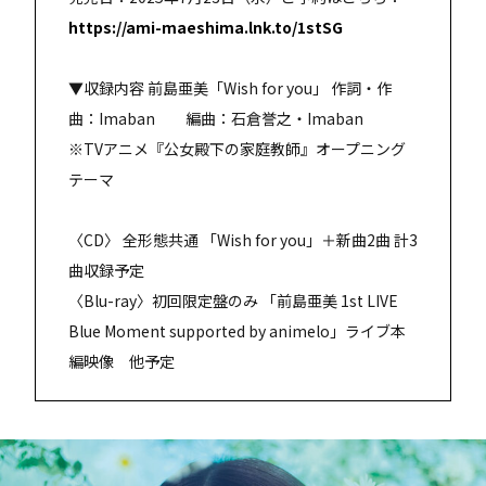
https://ami-maeshima.lnk.to/1stSG
▼収録内容 前島亜美「Wish for you」 作詞・作
曲：Imaban 編曲：石倉誉之・Imaban
※TVアニメ『公女殿下の家庭教師』オープニング
テーマ
〈CD〉 全形態共通 「Wish for you」＋新曲2曲 計3
曲収録予定
〈Blu-ray〉初回限定盤のみ 「前島亜美 1st LIVE
Blue Moment supported by animelo」ライブ本
編映像 他予定