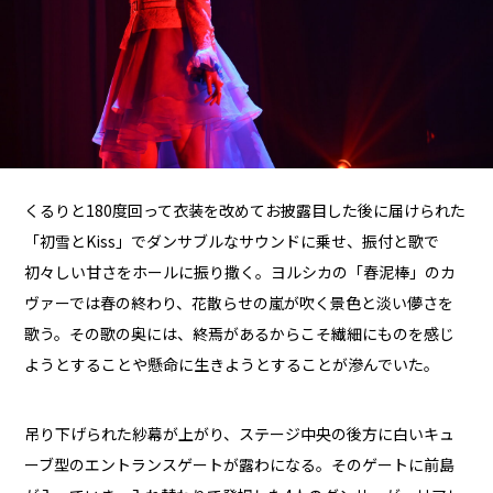
くるりと180度回って衣装を改めてお披露目した後に届けられた
「初雪とKiss」でダンサブルなサウンドに乗せ、振付と歌で
初々しい甘さをホールに振り撒く。ヨルシカの「春泥棒」のカ
ヴァーでは春の終わり、花散らせの嵐が吹く景色と淡い儚さを
歌う。その歌の奥には、終焉があるからこそ繊細にものを感じ
ようとすることや懸命に生きようとすることが滲んでいた。
吊り下げられた紗幕が上がり、ステージ中央の後方に白いキュ
ーブ型のエントランスゲートが露わになる。そのゲートに前島