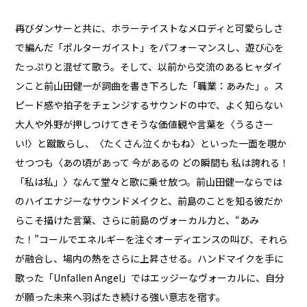
再びダンサーと共に、ホラーテイストなメロディと可愛らしさ
で編んだ「ポルターガイスト」をパフォーマンスし、遊び心を
たっぷりと混ぜて歌う。そして、以前から交流のあるヒャダイ
ンこと前山田健一が詞曲を書き下ろした「職業：あみた」。ス
ピード感や拍子をチェンジするサウンドの中で、よく知らない
大人や外野が押しつけてきそうな価値観や言葉を〈うるさー
い!〉と蹴散らし、〈たくさん泣くかもね〉といった一面を覗か
せつつも〈あの頃があって 今があるの どの瞬間も 私は誇れる！
「私は私」〉なんて堂々と歌に乗せ放つ。前山田健一ならでは
のハイエナジーなサウンドメイクと、前島のことを知る彼だか
らこそ描けた言葉、さらに前島のヴォーカル力と、“あみ
た！”コールでエネルギーを注ぐオーディエンスの叫び、それら
が融合し、場内の熱をさらに上昇させる。ハンドマイクを手に
歌った「Unfallen Angel」ではエッジーなヴォーカルに、自分
が願った未来へ羽ばたき続ける強い意志を宿す。