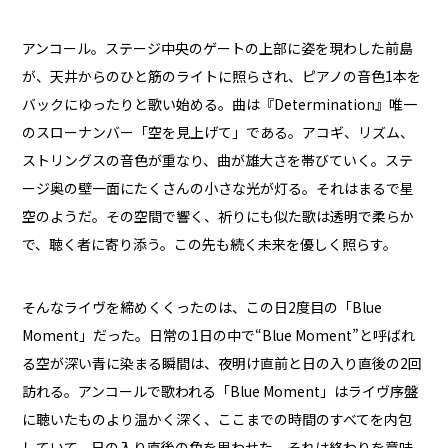
アンコール。ステージ中央のゲートの上部に姿を現わした前島
が、天井からのひと筋のライトに照らされ、ピアノの音色1本を
バックにゆったりと歌い始める。曲は『Determination』唯一
のスローナンバー「空を見上げて」である。アコギ、リズム、
ストリングスの音色が重なり、曲が雄大さを帯びていく。ステ
ージ奥の壁一面にたくさんの小さな光が灯る。それはまるで星
空のようだ。その空間で響く、祈りにも似た歌は透明で柔らか
で、聴く者に寄り添う。この先も続く未来を優しく照らす。
そんなライヴを締めくくったのは、この日2度目の「Blue
Moment」だった。日常の1日の中で“Blue Moment”と呼ばれ
る空が深い青に染まる瞬間は、夜明け直前と日の入り直後の2回
訪れる。アンコールで歌われる「Blue Moment」はライヴ序盤
に聴いたものより温かく深く、ここまでの時間のすべてを内包
していて、日の入り直後の色を思わせた。それは終わりを意味