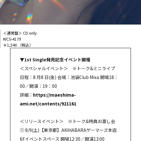
＜通常盤＞ CD only
KICS-4179
￥1,540 （税込）
▼1st Single発売記念イベント開催
＜スペシャルイベント＞ ※トーク&ミニライブ
日程：8 月8 日(金) 会場：池袋Club Mixa 開場18：
00／開演：19：00
詳細：
https://maeshima-
ami.net/contents/921161
＜リリースイベント＞ ※トーク&特典お渡し会
① 8/9(土)【東京都】AKIHABARAゲーマーズ本店
6Fイベントスペース 開場12:30／開演13:00