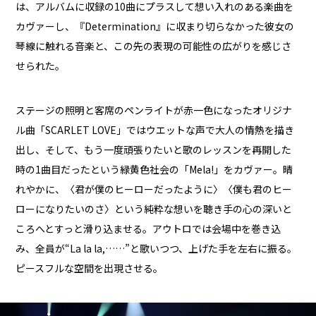
は、アルバムに収録の10曲にプラスして想い入れのある楽曲を
カヴァーし、『Determination』に収まり切らなかった彼女の
琴線に触れる音楽と、この先の表現の可能性の広がりを感じさ
せられた。
ステージの照明と客席のペンライトが赤一色になったオリジナ
ル曲「SCARLET LOVE」ではウエットな声で大人の情熱を描き
出し、そして、もう一度頑張りたいと歌のレッスンを再開した
時の1曲目だったという緑黄色社会の「Mela!」をカヴァー。晴
れやかに、〈君が僕のヒーローだったように〉〈僕も君のヒー
ローになりたいのさ〉という純粋な想いを聴き手の心の深いと
ころへとすっと滑り込ませる。アウトロでは会場中を巻き込
み、全員が“La la la,……”と歌いつつ、上げた手を左右に振る。
ピースフルな空間を出現させる。