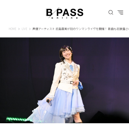
B-PASS ONLINE
HOME
LIVE
声優アーティスト 前島亜美が初のワンマンライヴを開催！ 新曲も初披露