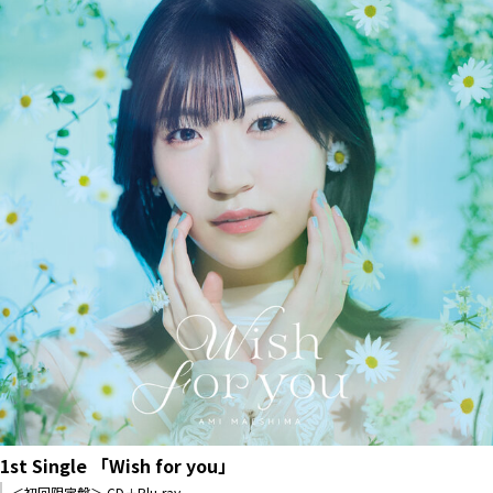
1st Single 「Wish for you」
＜初回限定盤＞ CD＋Blu-ray