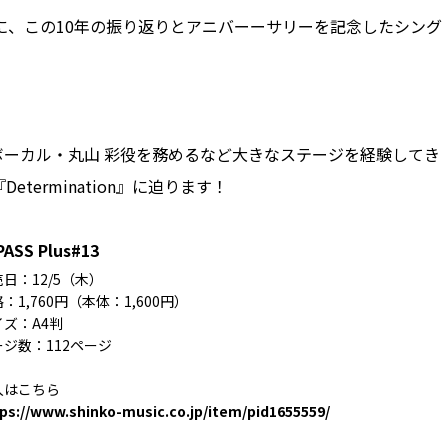
に、この10年の振り返りとアニバーーサリーを記念したシング
lettesボーカル・丸山 彩役を務めるなど大きなステージを経験してき
ermination』に迫ります！
PASS Plus#13
日：12/5（木）
：1,760円（本体：1,600円）
イズ：A4判
ージ数：112ページ
入はこちら
ps://www.shinko-music.co.jp/item/pid1655559/