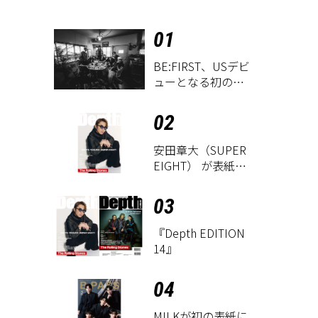
01
BE:FIRST、USデビ
ューとなる初のグ
ローバル
EP『WATCH ME』
02
が9月18日にリリー
ス決定！
安田章大（SUPER
EIGHT） が表紙に
登場！ 『Depth
EDITION 14』が8
03
月18日に発売
『Depth EDITION
14』
04
M!LKが初の表紙に