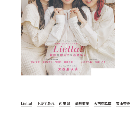
Liella!
上坂すみれ
内田 彩
前島亜美
大西亜玖璃
東山奈央