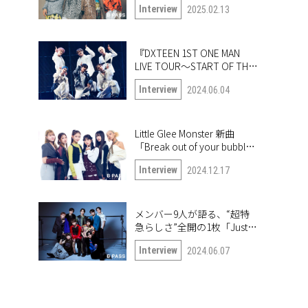
Interview
2025.02.13
『DXTEEN 1ST ONE MAN
LIVE TOUR〜START OF THE
QUEST〜』開幕！ ツアー中
Interview
2024.06.04
の6人に突撃!!
Little Glee Monster 新曲
「Break out of your bubble｣
インタビュー。未公開写真
Interview
2024.12.17
も公開！
メンバー9人が語る、“超特
急らしさ”全開の1枚「Just
like 超特急」
Interview
2024.06.07