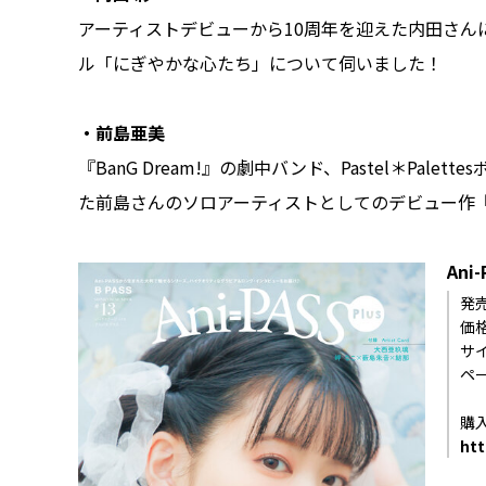
アーティストデビューから10周年を迎えた内田さん
ル「にぎやかな心たち」について伺いました！
・前島亜美
『BanG Dream!』の劇中バンド、Pastel＊Pa
た前島さんのソロアーティストとしてのデビュー作『Det
Ani-
発売
価格
サ
ペ
購
htt