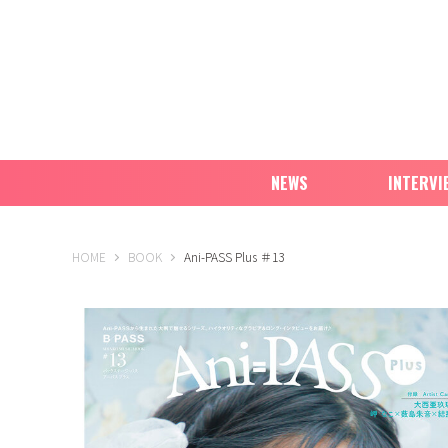
NEWS
INTERVI
B-PASS ONLINE
HOME
BOOK
Ani-PASS Plus ＃13