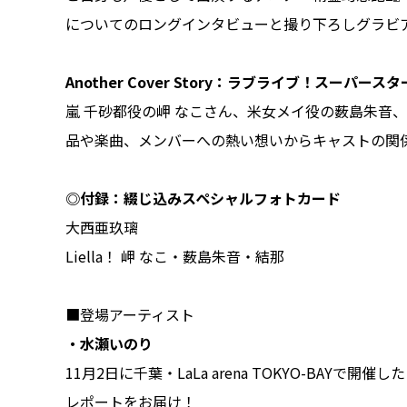
についてのロングインタビューと撮り下ろしグラビアでお
Another Cover Story：ラブライブ！スーパースタ
嵐 千砂都役の岬 なこさん、米女メイ役の薮島朱音
品や楽曲、メンバーへの熱い想いからキャストの関
◎付録：綴じ込みスペシャルフォトカード
大西亜玖璃
Liella！ 岬 なこ・薮島朱音・結那
■登場アーティスト
・水瀬いのり
11月2日に千葉・LaLa arena TOKYO-BAYで開催した『Ino
レポートをお届け！