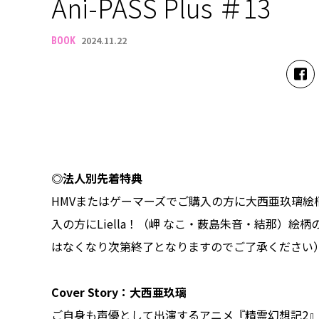
Ani-PASS Plus ＃13
2024.11.22
BOOK
◎法人別先着特典
HMVまたはゲーマーズでご購入の方に大西亜玖璃
入の方にLiella！（岬 なこ・薮島朱音・結那）
はなくなり次第終了となりますのでご了承ください
Cover Story：大西亜玖璃
ご自身も声優として出演するアニメ『精霊幻想記2