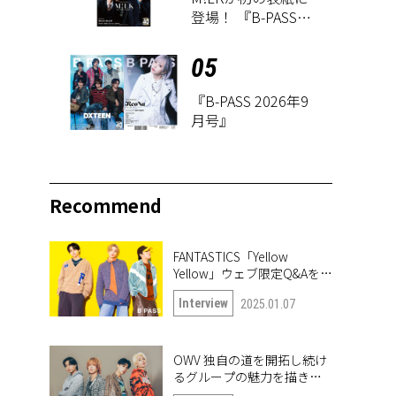
登場！ 『B-PASS
2026年3月号』が1
月27日に発売
05
『B-PASS 2026年9
月号』
Recommend
FANTASTICS「Yellow
Yellow」ウェブ限定Q&Aを公
開！
Interview
2025.01.07
OWV 独自の道を開拓し続け
るグループの魅力を描き出
したナンバー「Frontier」