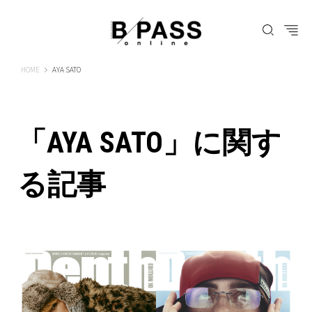
B-PASS ONLINE
HOME
AYA SATO
「AYA SATO」に関す
る記事