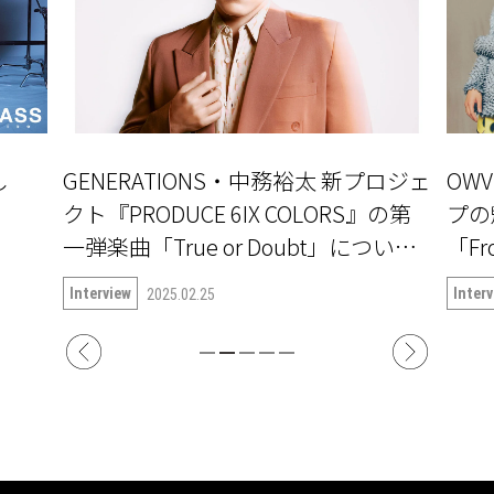
し
GENERATIONS・中務裕太 新プロジェ
OW
」
クト『PRODUCE 6IX COLORS』の第
プの
一弾楽曲「True or Doubt」について
「Fr
語る
Interview
Inter
2025.02.25