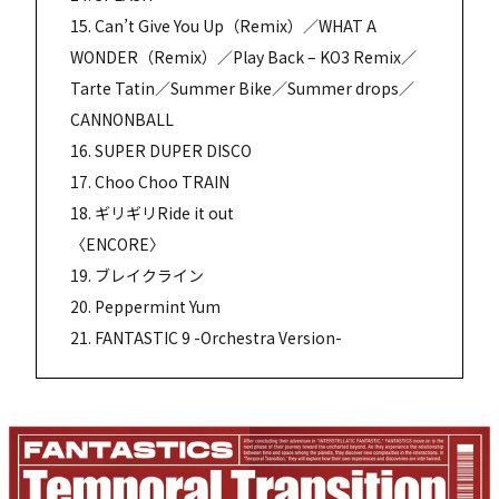
15. Can’t Give You Up（Remix）／WHAT A
WONDER（Remix）／Play Back – KO3 Remix／
Tarte Tatin／Summer Bike／Summer drops／
CANNONBALL
16. SUPER DUPER DISCO
17. Choo Choo TRAIN
18. ギリギリRide it out
〈ENCORE〉
19. ブレイクライン
20. Peppermint Yum
21. FANTASTIC 9 -Orchestra Version-