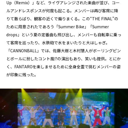
Up（Remix）」など、ライヴアレンジされた楽曲が並び、コー
ルアンドレスポンスが何度も起こる。メンバーは再び客席に降
りて散らばり、観客の近くで煽りまくる。この“THE FINAL”の
ために用意されたであろう「Summer Bike」「Summer
drops」という夏の定番曲も飛び出し、メンバーも自転車に乗っ
て客席を巡ったり、水鉄砲で水をまいたりと大はしゃぎ。
「CANNONBALL」では、佐藤大樹と木村慧人がボーリングピン
とボールに扮したコント風!?の演出もあり、笑いも提供。とにか
く、FANTAROを楽しませるために全身全霊で挑むメンバーの姿
が印象に残った。