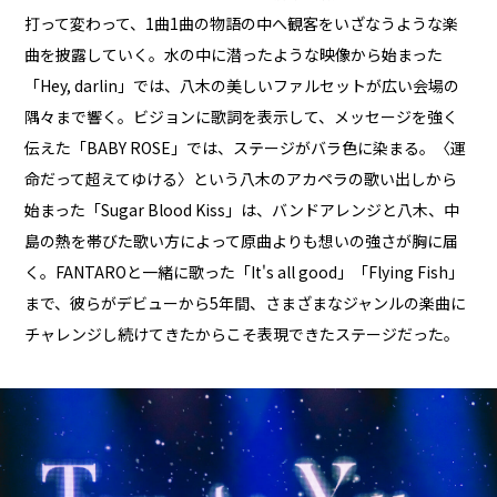
打って変わって、1曲1曲の物語の中へ観客をいざなうような楽
曲を披露していく。水の中に潜ったような映像から始まった
「Hey, darlin」では、八木の美しいファルセットが広い会場の
隅々まで響く。ビジョンに歌詞を表示して、メッセージを強く
伝えた「BABY ROSE」では、ステージがバラ色に染まる。〈運
命だって超えてゆける〉という八木のアカペラの歌い出しから
始まった「Sugar Blood Kiss」は、バンドアレンジと八木、中
島の熱を帯びた歌い方によって原曲よりも想いの強さが胸に届
く。FANTAROと一緒に歌った「It's all good」「Flying Fish」
まで、彼らがデビューから5年間、さまざまなジャンルの楽曲に
チャレンジし続けてきたからこそ表現できたステージだった。