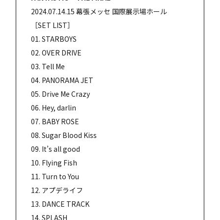
2024.07.14.15 幕張メッセ 国際展示場ホール
［SET LIST］
01. STARBOYS
02. OVER DRIVE
03. Tell Me
04. PANORAMA JET
05. Drive Me Crazy
06. Hey, darlin
07. BABY ROSE
08. Sugar Blood Kiss
09. It’s all good
10. Flying Fish
11. Turn to You
12. アプデライフ
13. DANCE TRACK
14. SPLASH