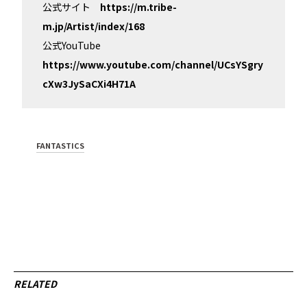
公式サイト
https://m.tribe-
m.jp/Artist/index/168
公式YouTube
https://www.youtube.com/channel/UCsYSgry
cXw3JySaCXi4H71A
FANTASTICS
RELATED