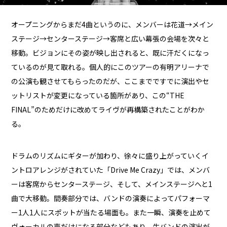
オープニングからまだ4曲というのに、メンバーは花道→メイン
ステージ→センターステージ→客席と広い幕張の会場を次々と
移動。ビジョンにその姿が映し出されると、既に汗だくになっ
ているのが見て取れる。個人的にこのツアーの有明アリーナで
の公演も観させてもらったのだが、ここまでですでに演出やセ
ットリストが変更になっている箇所があり、この“THE
FINAL”のためだけに改めてライヴが再構築されたことがわか
る。
ドラムのリズムにギターが加わり、徐々に盛り上がっていくイ
ントロアレンジがされていた「Drive Me Crazy」では、メンバ
ーは客席からセンターステージ、そして、メインステージへと1
曲で大移動。間奏部分では、バンドの演奏によってパフォーマ
ー1人1人にスポットが当たる場面も。また一瞬、演奏を止めて
ヴォーカルの声だけになる部分などもあり、生バンドの演出が