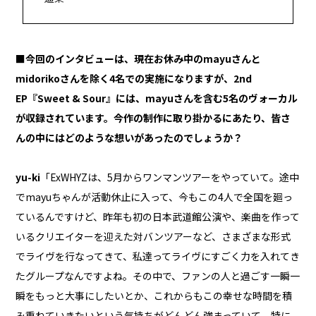
■今回のインタビューは、現在お休み中のmayuさんと
midorikoさんを除く4名での実施になりますが、2nd
EP『Sweet & Sour』には、mayuさんを含む5名のヴォーカル
が収録されています。今作の制作に取り掛かるにあたり、皆さ
んの中にはどのような想いがあったのでしょうか？
yu-ki
「ExWHYZは、5月からワンマンツアーをやっていて。途中
でmayuちゃんが活動休止に入って、今もこの4人で全国を廻っ
ているんですけど、昨年も初の日本武道館公演や、楽曲を作って
いるクリエイターを迎えた対バンツアーなど、さまざまな形式
でライヴを行なってきて、私達ってライヴにすごく力を入れてき
たグループなんですよね。その中で、ファンの人と過ごす一瞬一
瞬をもっと大事にしたいとか、これからもこの幸せな時間を積
み重ねていきたいという気持ちがどんどん強まっていて。特に