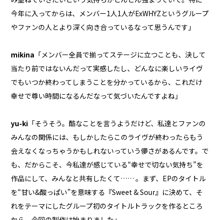
今年に入ってからは、メンバー1人1人がExWHYZというグループ
やファンの人とより深く向き合っているなって思うんです」
mikina
「メンバー全員で揃ってステージに立つことも、決して
当たり前ではないんだって実感したし、どんなに楽しいライヴ
でもいつか終わってしまうことを分かっているから、これだけ
幸せで尊い時間になるんだなって気づいたんですよね」
yu-ki
「そうそう。酷なことを言うようだけど、私達とファンの
みんなの関係には、もしかしたらこのライヴが終わったらもう
会えなくなっちゃうかもしれないっていう儚さがあるんです。で
も、だからこそ、今私達が感じている“幸せで切ない気持ち”を
作品にして、みんなと共有したくて…… 。まず、EPのタイトル
を“甘い&酸っぱい”を意味する『Sweet & Sour』に決めて、そ
れをテーマにしたグループ初のタイトルトラックを作るところ
から、今回の制作は始まりました」