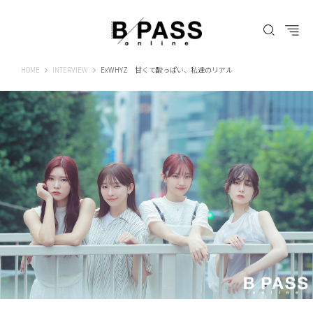
B-PASS ONLINE
HOME
INTERVIEW
ExWHYZ 甘くて酸っぱい、私達のリアル