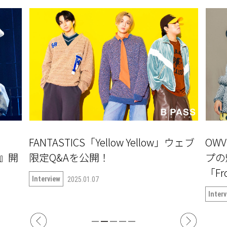
」ウェブ
OWV 独自の道を開拓し続けるグルー
GE
プの魅力を描き出したナンバー
クト『
「Frontier」
一弾楽
語る
Interview
Inter
2025.02.13