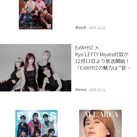
Book
2025.12.23
ExWHYZ ×
Ryo’LEFTY’Miyata対談が
12月13日より放送開始！
「ExWHYZの魅力は “音楽
好きが作る音楽”」
News
2025.12.11