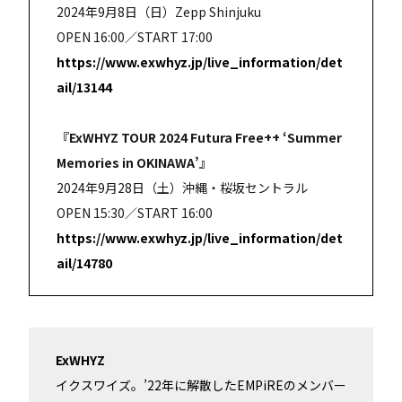
2024年9月8日（日）Zepp Shinjuku
OPEN 16:00／START 17:00
https://www.exwhyz.jp/live_information/det
ail/13144
『ExWHYZ TOUR 2024 Futura Free++ ‘Summer
Memories in OKINAWA’』
2024年9月28日（土）沖縄・桜坂セントラル
OPEN 15:30／START 16:00
https://www.exwhyz.jp/live_information/det
ail/14780
ExWHYZ
イクスワイズ。’22年に解散したEMPiREのメンバー