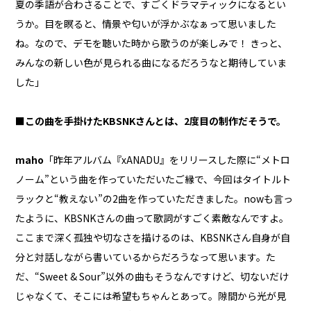
夏の季語が合わさることで、すごくドラマティックになるとい
うか。目を瞑ると、情景や匂いが浮かぶなぁって思いました
ね。なので、デモを聴いた時から歌うのが楽しみで！ きっと、
みんなの新しい色が見られる曲になるだろうなと期待していま
した」
■この曲を手掛けたKBSNKさんとは、2度目の制作だそうで。
maho
「昨年アルバム『xANADU』をリリースした際に“メトロ
ノーム”という曲を作っていただいたご縁で、今回はタイトルト
ラックと“教えない”の2曲を作っていただきました。nowも言っ
たように、KBSNKさんの曲って歌詞がすごく素敵なんですよ。
ここまで深く孤独や切なさを描けるのは、KBSNKさん自身が自
分と対話しながら書いているからだろうなって思います。た
だ、“Sweet & Sour”以外の曲もそうなんですけど、切ないだけ
じゃなくて、そこには希望もちゃんとあって。隙間から光が見