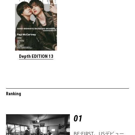
Depth EDITION 13
Ranking
01
BE:FIRST、USデビュー