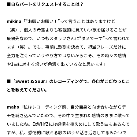
■自らパートをリクエストすることは？
mikina
「“お願いお願い！”って言うことはありますけど
（笑）、個人の希望よりも客観的に見ていい歌を届けることが
最優先なので、いつもスタッフさんに“ダメでーす”って言われて
ます（笑）。でも、事前に歌割を決めて、担当フレーズだけに
全力を注ぐっていうやり方ではないからこそ、その時々の感情
や1曲に対する想いが色濃く出ているなと思います」
■「Sweet & Sour」のレコーディングで、各自がこだわったこ
とを教えてください。
maho
「私はレコーディング前、自分自身と向き合いながらデ
モを聴き込んでいたので、その中で生まれた感情のままに歌って
いましたね。ExWHYZには感情を抑えめにして歌う曲もあるんで
すが、私、感情的に歌える歌のほうが活き活きしてるみたいで