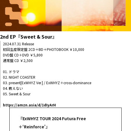
2nd EP『Sweet & Sour』
2024.07.31 Release
初回生産限定盤 2CD＋BD＋PHOTOBOOK ￥10,000
DVD盤 CD＋DVD ￥5,800
通常盤 CD ￥2,500
01. ドラマ
02. NIGHT COASTER
03. present[ExWHYZ Ver.] / ExWHYZ＋cross-dominance
04. 教えない
05. Sweet & Sour
https://amzn.asia/d/1dIyArH
『ExWHYZ TOUR 2024 Futura Free
＋‘Reinforce’』