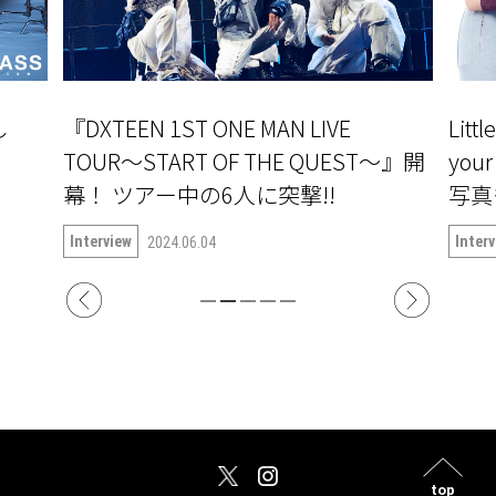
NE MAN LIVE
Little Glee Monster 新曲「Br
OF THE QUEST〜』開
your bubble｣インタビ
の6人に突撃!!
写真も公開！
Interview
2024.12.17
top