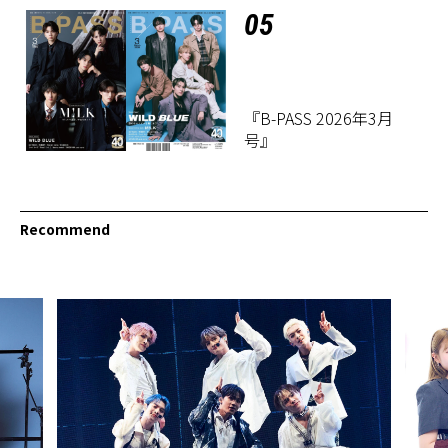
05
『B-PASS 2026年3月
号』
Recommend