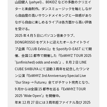
山田健人 (yahyel) 、80KIDZ などの多数のクリエイ
ターと楽曲制作。ダンスミュージックを軸としなが
ら自由度の高いサウンドメイキングと一体感があり
ながら自由に楽しめるライブは各方面から高い評価
を受ける。
2025 年 4 月 5 日にパソコン音楽クラブ、
DONGROSSO をゲストに迎えたオールナイトライ
ブ企画『CLUB ExVol.1』を Spotify O-EAST にて開
催、全国 11 都市で開催した『ExWHYZ TOUR 2025
'(unfinished) odds and ends’』、8 月 2 日 LINE
CUBE SHIBUYA にて活動 3 周年を記念したワンマ
ン公演『ExWHYZ 3rd Anniversary Special Live
‘Our Step → Future』全てがチケット完売となり、
9 月からは全国 15 都市を巡る『ExWHYZ TOUR
2025 ‘Wide Open’』を開催中。
年末 12 月 27 日には 3 周年超ファイナル及び 2025