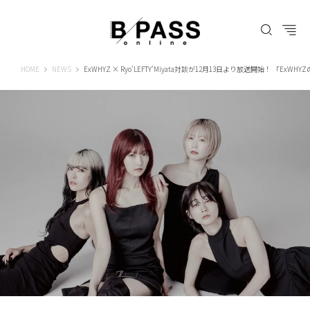
B-PASS ONLINE
HOME
NEWS
ExWHYZ × Ryo’LEFTY’Miyata対談が12月13日より放送開始！ 「Ex