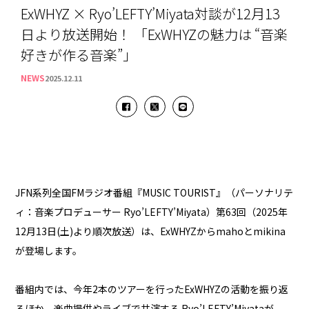
ExWHYZ × Ryo’LEFTY’Miyata対談が12月13
日より放送開始！ 「ExWHYZの魅力は “音楽
好きが作る音楽”」
NEWS
2025.12.11
JFN系列全国FMラジオ番組『MUSIC TOURIST』（パーソナリテ
ィ：音楽プロデューサー Ryo’LEFTY’Miyata）第63回（2025年
12月13日(土)より順次放送）は、ExWHYZからmahoとmikina
が登場します。
番組内では、今年2本のツアーを行ったExWHYZの活動を振り返
るほか、楽曲提供やライブで共演する Ryo’LEFTY’Miyataが、