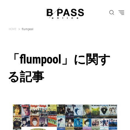
B-PASS ONLINE
HOME
flumpool
「flumpool」に関す
る記事