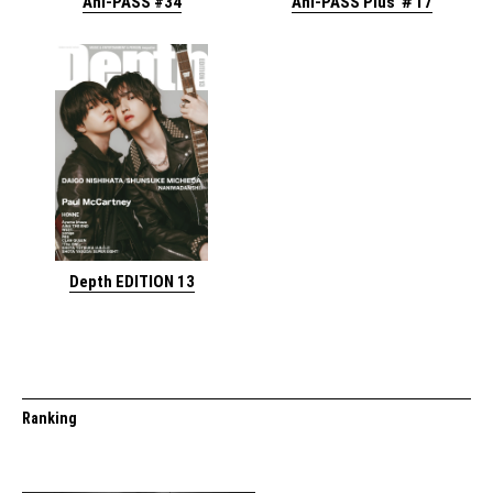
Ani-PASS #34
Ani-PASS Plus ＃17
Depth EDITION 13
Ranking