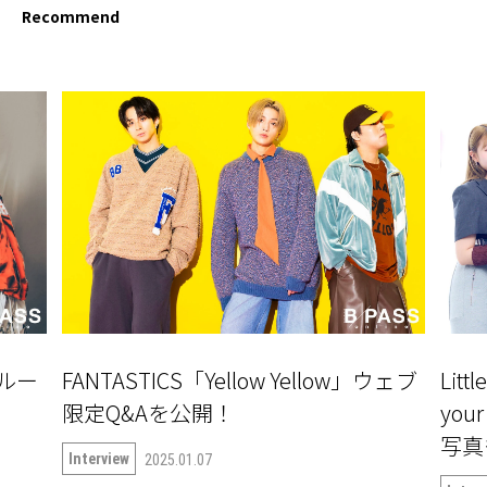
Recommend
ルー
FANTASTICS「Yellow Yellow」ウェブ
Litt
限定Q&Aを公開！
yo
写真
Interview
2025.01.07