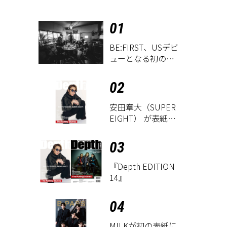
01
BE:FIRST、USデビ
ューとなる初のグ
ローバル
EP『WATCH ME』
02
が9月18日にリリー
ス決定！
安田章大（SUPER
EIGHT） が表紙に
登場！ 『Depth
EDITION 14』が8
03
月18日に発売
『Depth EDITION
14』
04
M!LKが初の表紙に