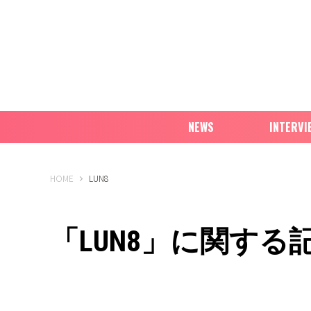
NEWS
INTERVI
B-PASS ONLINE
HOME
LUN8
「LUN8」に関する