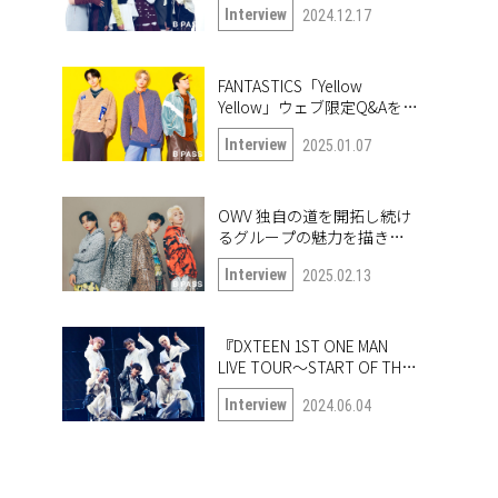
Interview
2024.12.17
も公開！
FANTASTICS「Yellow
Yellow」ウェブ限定Q&Aを公
開！
Interview
2025.01.07
OWV 独自の道を開拓し続け
るグループの魅力を描き出
したナンバー「Frontier」
Interview
2025.02.13
『DXTEEN 1ST ONE MAN
LIVE TOUR〜START OF THE
QUEST〜』開幕！ ツアー中
Interview
2024.06.04
の6人に突撃!!