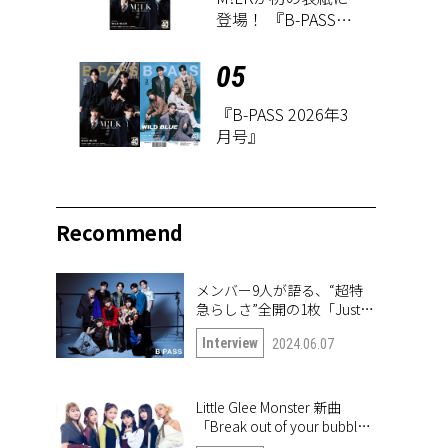
登場！ 『B-PASS
2026年3月号』が1
月27日に発売
05
『B-PASS 2026年3
月号』
Recommend
メンバー9人が語る、“超特
急らしさ”全開の1枚「Just
like 超特急」
Interview
2024.06.07
Little Glee Monster 新曲
「Break out of your bubble｣
インタビュー。未公開写真