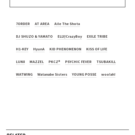
7ORDER
AT AREA
Aile The Shota
DJ SHUZO & YAMATO
ELLY/CrazyBoy
EXILE TRIBE
H1-KEY
HyunA
KID PHENOMENON
KISS OF LIFE
LUN8
MAZZEL
PKCZ®
PSYCHIC FEVER
TSUBAKILL
WATWING
Watanabe Sisters
YOUNG POSSE
woo!ah!