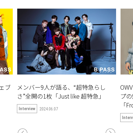
」ウェブ
メンバー9人が語る、“超特急らし
OW
さ”全開の1枚「Just like 超特急」
プの
「Fr
Interview
2024.06.07
Inter