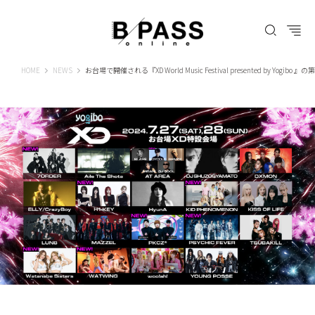
B-PASS ONLINE
HOME
NEWS
お台場で開催される『XD World Music Festival presented by Yogi