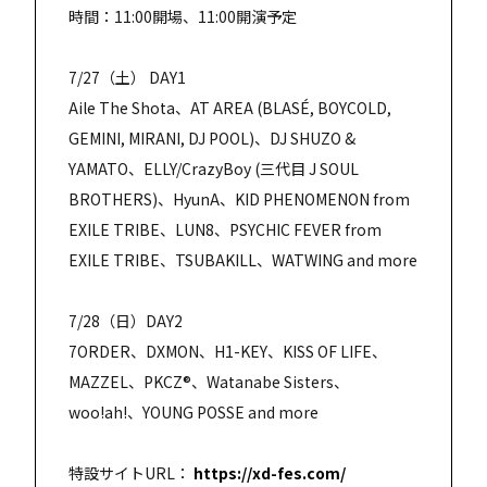
時間：11:00開場、11:00開演予定
7/27（土） DAY1
Aile The Shota、AT AREA (BLASÉ, BOYCOLD,
GEMINI, MIRANI, DJ POOL)、DJ SHUZO &
YAMATO、ELLY/CrazyBoy (三代目 J SOUL
BROTHERS)、HyunA、KID PHENOMENON from
EXILE TRIBE、LUN8、PSYCHIC FEVER from
EXILE TRIBE、TSUBAKILL、WATWING and more
7/28（日）DAY2
7ORDER、DXMON、H1-KEY、KISS OF LIFE、
MAZZEL、PKCZ®、Watanabe Sisters、
woo!ah!、YOUNG POSSE and more
特設サイトURL：
https://xd-fes.com/