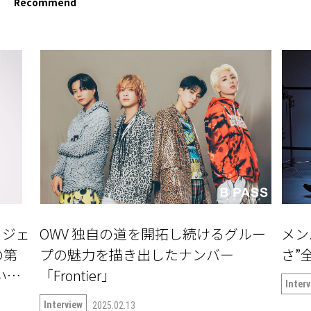
Recommend
ロジェ
OWV 独自の道を開拓し続けるグルー
メン
の第
プの魅力を描き出したナンバー
さ”全
ついて
「Frontier」
Inter
Interview
2025.02.13