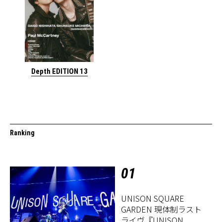
Depth EDITION 13
Ranking
01
UNISON SQUARE
GARDEN 現体制ラスト
ライヴ『UNISON