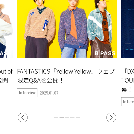
ut of
FANTASTICS「Yellow Yellow」ウェブ
『DX
公開
限定Q&Aを公開！
TOU
Interview
2025.01.07
Inter