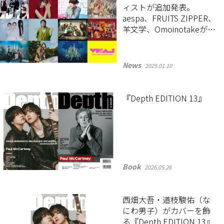
ィストが追加発表。
aespa、FRUITS ZIPPER、
羊文学、Omoinotakeが決
定！
News
2025.01.10
『Depth EDITION 13』
Book
2026.05.26
西畑大吾・道枝駿佑（な
にわ男子）がカバーを飾
る『Depth EDITION 13』