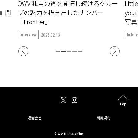
OWV 独自の道を開拓し続けるグルー
Litt
〜』開
プの魅力を描き出したナンバー
yo
「Frontier」
写真
Interview
Inter
2025.02.13
top
運営会社
利用規約
© 2024 B-PASS online