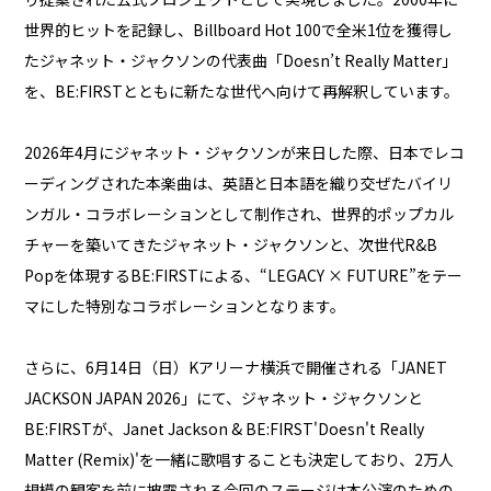
世界的ヒットを記録し、Billboard Hot 100で全米1位を獲得し
たジャネット・ジャクソンの代表曲「Doesn’t Really Matter」
を、BE:FIRSTとともに新たな世代へ向けて再解釈しています。
2026年4月にジャネット・ジャクソンが来日した際、日本でレコ
ーディングされた本楽曲は、英語と日本語を織り交ぜたバイリ
ンガル・コラボレーションとして制作され、世界的ポップカル
チャーを築いてきたジャネット・ジャクソンと、次世代R&B
Popを体現するBE:FIRSTによる、“LEGACY × FUTURE”をテー
マにした特別なコラボレーションとなります。
さらに、6月14日（日）Kアリーナ横浜で開催される「JANET
JACKSON JAPAN 2026」にて、ジャネット・ジャクソンと
BE:FIRSTが、Janet Jackson & BE:FIRST'Doesn't Really
Matter (Remix)'を一緒に歌唱することも決定しており、2万人
規模の観客を前に披露される今回のステージは本公演のための