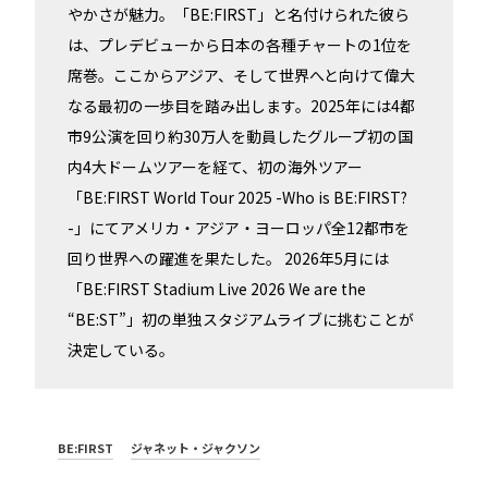
やかさが魅力。「BE:FIRST」と名付けられた彼ら
は、プレデビューから日本の各種チャートの1位を
席巻。ここからアジア、そして世界へと向けて偉大
なる最初の一歩目を踏み出します。2025年には4都
市9公演を回り約30万人を動員したグループ初の国
内4大ドームツアーを経て、初の海外ツアー
「BE:FIRST World Tour 2025 -Who is BE:FIRST?
-」にてアメリカ・アジア・ヨーロッパ全12都市を
回り世界への躍進を果たした。 2026年5月には
「BE:FIRST Stadium Live 2026 We are the
“BE:ST”」初の単独スタジアムライブに挑むことが
決定している。
BE:FIRST
ジャネット・ジャクソン