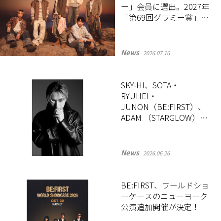
ー」会員に選出。2027年
「第69回グラミー賞」の
投票・出席資格を獲得
News
2026.07.16
SKY-HI、SOTA・
RYUHEI・
JUNON（BE:FIRST）、
ADAM （STARGLOW）か
らなるユニットBMSG
STRIKERSの新曲が6月26
日にリリース！
News
2026.06.26
BE:FIRST、ワールドショ
ーケースのニューヨーク
公演追加開催が決定！