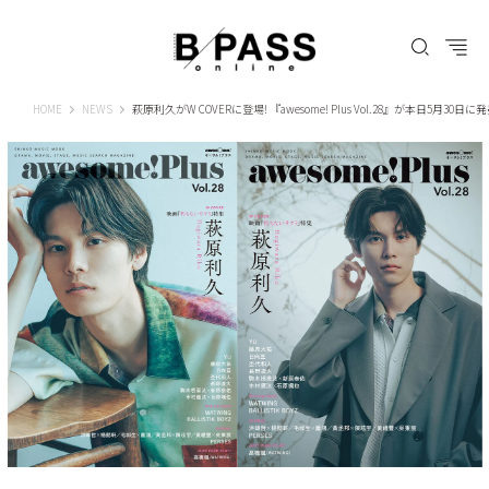
B-PASS ONLINE
HOME
NEWS
萩原利久がW COVERに登場! 『awesome! Plus Vol.28』が本日5月30日に