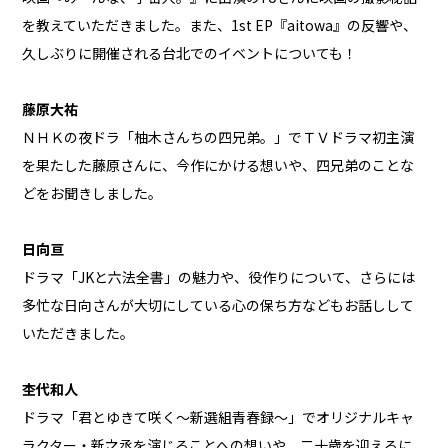
を教えていただきました。また、1st EP『aitowa』の反響や、
久しぶりに開催される台北でのイベントについても！
藤原大祐
ＮＨＫの夜ドラ「柚木さんちの四兄弟。」でＴＶドラマ初主演
を果たした藤原さんに、今作にかける想いや、四兄弟のことな
どをお聞きしました。
日向亘
ドラマ「JKと六法全書」の魅力や、役作りについて、さらには
多忙な日向さんが大切にしている心の保ち方などもお話しして
いただきました。
杢代和人
ドラマ「君とゆきて咲く～新選組青春録～」でオリジナルキャ
ラクター・新之丞を演じることへの想いや、二十歳を迎えるに