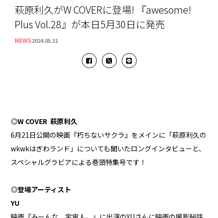
萩原利久がW COVERに登場! 『awesome!
Plus Vol.28』が本日5月30日に発売
NEWS
2024.05.31
◎W COVER 萩原利久
6月21日公開の映画『朽ちないサクラ』をメインに「萩原利久の
wkwkはぎわランド」についても聞いたロングインタビューと、
スペシャルグラビアによる巻頭特集号です！
◎登場アーティスト
YU
映画『みーんな、宇宙人。』に出演のYUさんに映画の撮影秘話