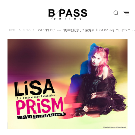
B-PASS ONLINE
HOME
NEWS
LiSA ソロデビュー15周年を記念した展覧会『LiSA PRiSM』コラボメ