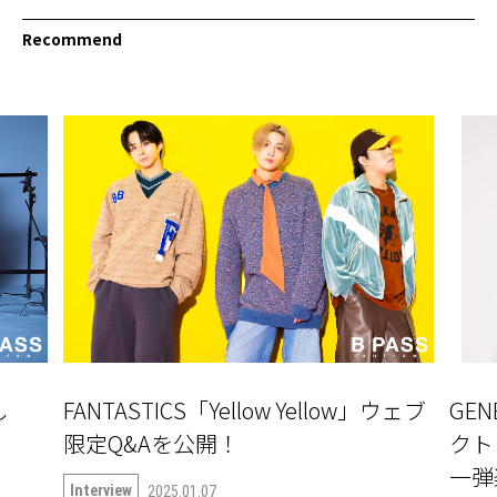
Recommend
し
FANTASTICS「Yellow Yellow」ウェブ
GE
」
限定Q&Aを公開！
クト『
一弾楽
Interview
2025.01.07