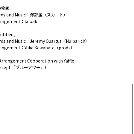
植物園」
rds and Music：澤部渡（スカート）
rangement：knoak
ntitled」
ds and Music：Jeremy Quartus（Nulbarich）
rangement：Yuka Kawabata（prodz）
 Arrangement Cooperation with Yaffle
xcept 「ブルーアワー」）