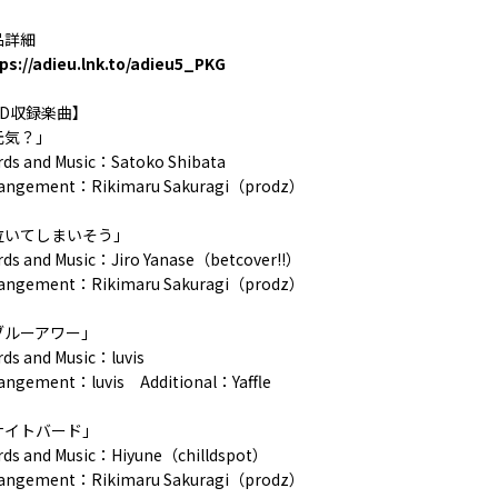
品詳細
ps://adieu.lnk.to/adieu5_PKG
CD収録楽曲】
元気？」
ds and Music：Satoko Shibata
rangement：Rikimaru Sakuragi（prodz）
泣いてしまいそう」
ds and Music：Jiro Yanase（betcover!!）
rangement：Rikimaru Sakuragi（prodz）
ブルーアワー」
ds and Music：luvis
angement：luvis Additional：Yaffle
ナイトバード」
ds and Music：Hiyune（chilldspot）
rangement：Rikimaru Sakuragi（prodz）