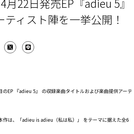
月22日発売EP『adieu 5』
ーティスト陣を一挙公開！
枚目のEP 『adieu 5』 の収録楽曲タイトルおよび楽曲提供アーテ
は、「adieu is adieu（私は私）」 をテーマに据えた全6