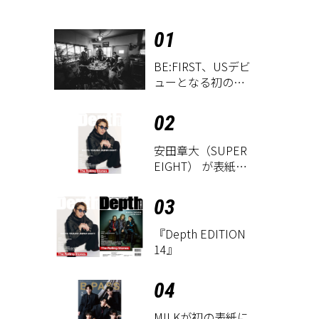
01
BE:FIRST、USデビ
ューとなる初のグ
ローバル
EP『WATCH ME』
02
が9月18日にリリー
ス決定！
安田章大（SUPER
EIGHT） が表紙に
登場！ 『Depth
EDITION 14』が8
03
月18日に発売
『Depth EDITION
14』
04
M!LKが初の表紙に