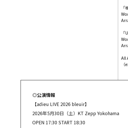
「
Wo
Ar
「U
Wor
Ar
All
（e
◎公演情報
【adieu LIVE 2026 bleuir】
2026年5月30日（土）KT Zepp Yokohama
OPEN 17:30 START 18:30