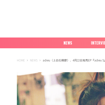
NEWS
INTERVI
B-PASS ONLINE
HOME
NEWS
adieu（上白石萌歌）、4月22日発売EP『adi