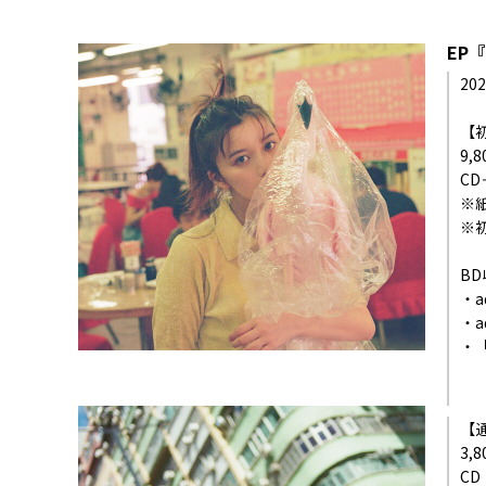
EP『
202
【
9,
CD
※
※
B
・a
・a
・「
【
3,
C