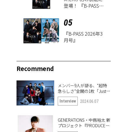
登場！ 『B-PASS
2026年3月号』が1
月27日に発売
05
『B-PASS 2026年3
月号』
Recommend
メンバー9人が語る、“超特
急らしさ”全開の1枚「Just
like 超特急」
Interview
2024.06.07
GENERATIONS・中務裕太 新
プロジェクト『PRODUCE
6IX COLORS』の第一弾楽曲