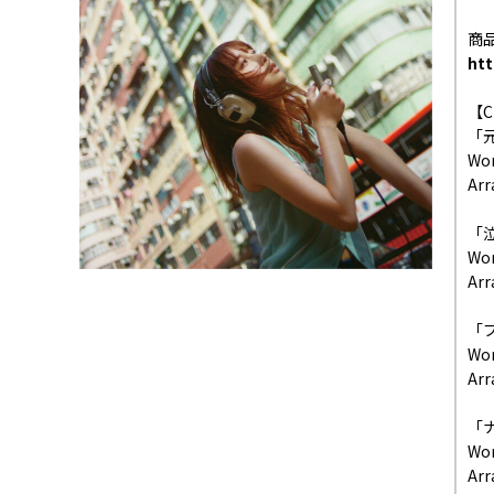
商
htt
【
「
Wor
Ar
「
Wor
Ar
「
Wor
Arr
「
Wor
Ar