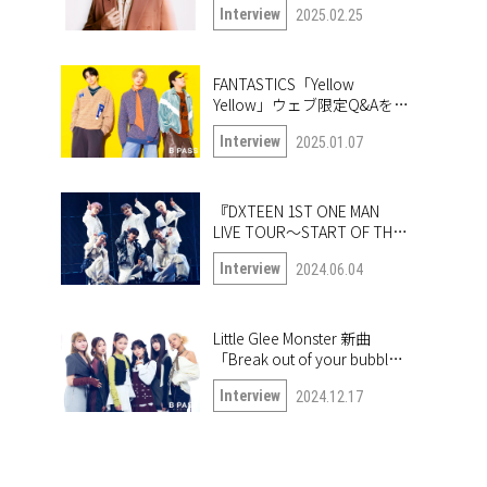
Interview
2025.02.25
「True or Doubt」について
語る
FANTASTICS「Yellow
Yellow」ウェブ限定Q&Aを公
開！
Interview
2025.01.07
『DXTEEN 1ST ONE MAN
LIVE TOUR〜START OF THE
QUEST〜』開幕！ ツアー中
Interview
2024.06.04
の6人に突撃!!
Little Glee Monster 新曲
「Break out of your bubble｣
インタビュー。未公開写真
Interview
2024.12.17
も公開！