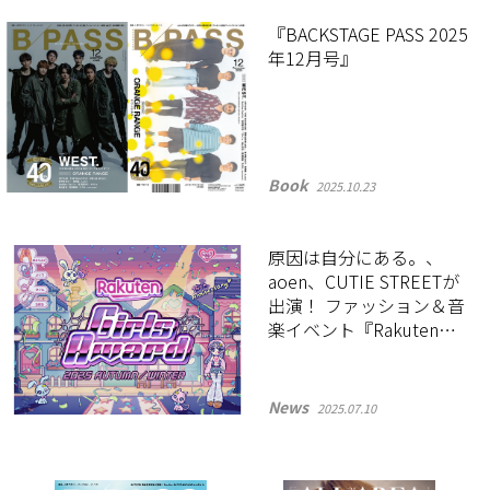
『BACKSTAGE PASS 2025
年12月号』
Book
2025.10.23
原因は自分にある。、
aoen、CUTIE STREETが
出演！ ファッション＆音
楽イベント『Rakuten
GirlsAward 2025
AUTUMN/WINTER』が10
月に開催決定
News
2025.07.10