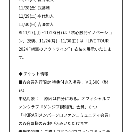
11/28(金) 武藤潤
11/29(土) 杢代和人
11/30(日) 吉澤要人
※11/17(月) ~11/23(日) は「核心触発イノベーショ
ン」衣装、11/24(月) ~11/30(日) は「LIVE TOUR
2024 “架空のアウトライン”」衣装を展示いたしま
す。
◆ チケット情報
■W会員先行限定 特典付き入場券：￥3,500（税
込）
申込対象： 「原因は自分にある。オフィシャルフ
ァンクラブ『ゲンジブ観測所』会員」かつ
「+KIRARIメンバーソロファンコミュニティ会員」
のW会員様のみお申込みいただけます。
来場者特典： ご購入されたソロファンコミュニテ