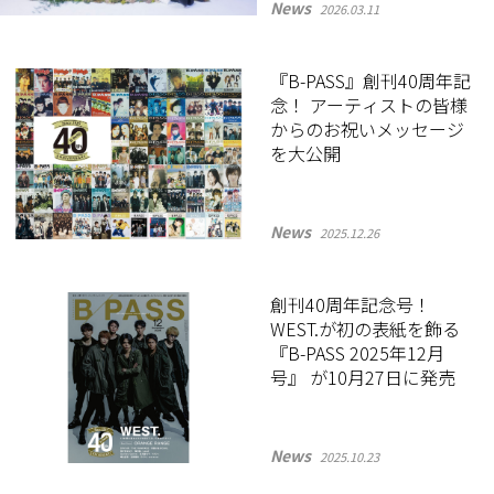
News
2026.03.11
『B-PASS』創刊40周年記
念！ アーティストの皆様
からのお祝いメッセージ
を大公開
News
2025.12.26
創刊40周年記念号！
WEST.が初の表紙を飾る
『B-PASS 2025年12月
号』 が10月27日に発売
News
2025.10.23