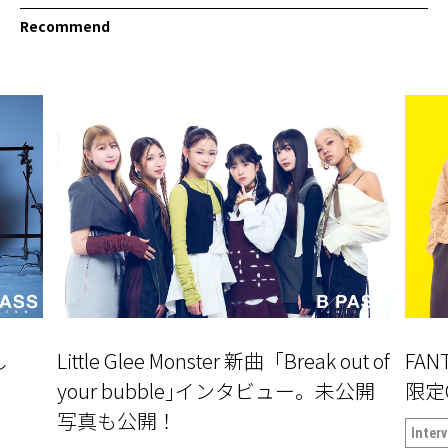
Recommend
し
Little Glee Monster 新曲「Break out of
FAN
」
your bubble｣インタビュー。未公開
限定
写真も公開！
Inter