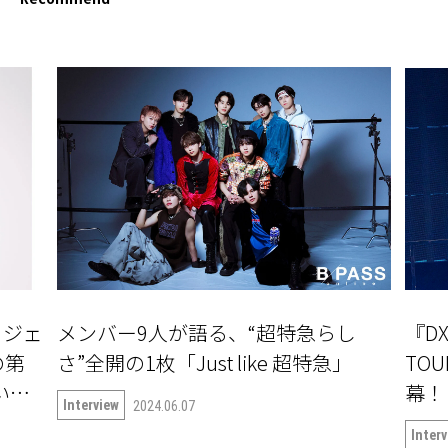
ロジェ
メンバー9人が語る、“超特急らし
『DX
の第
さ”全開の1枚「Just like 超特急」
TOU
ついて
Interview
2024.06.07
Inter