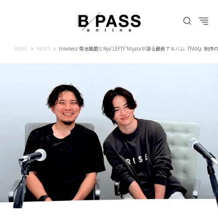
B-PASS ONLINE
HOME
NEWS
timelesz 菊池風磨とRyo’LEFTY’Miyataが語る最新アルバム『FAM』制作