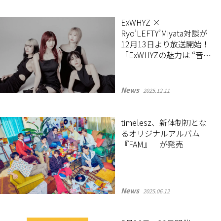
ExWHYZ ×
Ryo’LEFTY’Miyata対談が
12月13日より放送開始！
「ExWHYZの魅力は “音楽
好きが作る音楽”」
News
2025.12.11
timelesz、新体制初とな
るオリジナルアルバム
『FAM』 が発売
News
2025.06.12