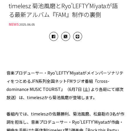
timelesz 菊池風磨とRyo’LEFTY’Miyataが語
る最新アルバム『FAM』制作の裏側
NEWS
2025.06.05
音楽プロデューサー・Ryo’LEFTY’Miyataがメインパーソナリテ
ィをつとめるJFN系列全国ネットFMラジオ番組『cross-
dominance MUSIC TOURIST』（6月7日 (土) より各局にて順次
放送）は、timeleszから菊池風磨が登場します。
番組内では、timeleszの佐藤勝利、菊池風磨、松島聡の3名が作
詞を担当し、音楽プロデューサー・Ryo’LEFTY’Miyataが作曲・
編曲を手掛けた新体制timelesz第1弾楽曲「Rock this Party」