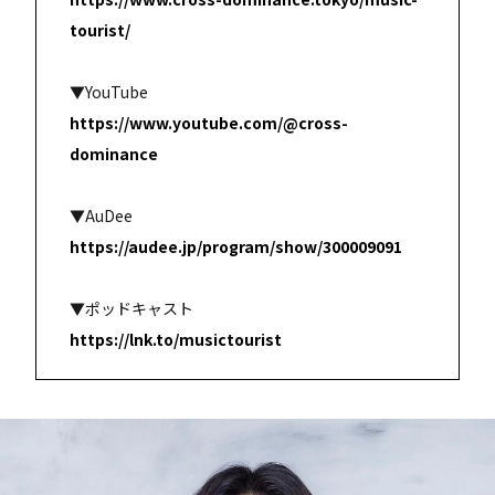
tourist/
▼YouTube
https://www.youtube.com/@cross-
dominance
▼AuDee
https://audee.jp/program/show/300009091
▼ポッドキャスト
https://lnk.to/musictourist