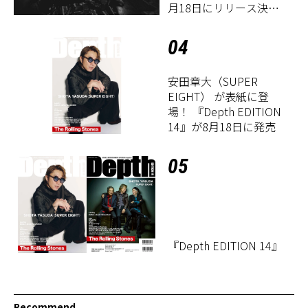
月18日にリリース決
定！
04
安田章大（SUPER
EIGHT） が表紙に登
場！ 『Depth EDITION
14』が8月18日に発売
05
『Depth EDITION 14』
Recommend