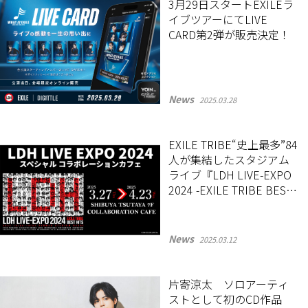
3月29日スタートEXILEラ
イブツアーにてLIVE
CARD第2弾が販売決定！
News
2025.03.28
EXILE TRIBE“史上最多”84
人が集結したスタジアム
ライブ『LDH LIVE-EXPO
2024 -EXILE TRIBE BEST
HITS-』を振り返るコラボ
カフェが期間限定オープ
ン！
News
2025.03.12
片寄涼太 ソロアーティ
ストとして初のCD作品