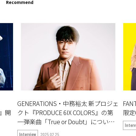
Recommend
GENERATIONS・中務裕太 新プロジェ
FAN
〜』開
クト『PRODUCE 6IX COLORS』の第
限定
一弾楽曲「True or Doubt」について
Inter
語る
Interview
2025.02.25