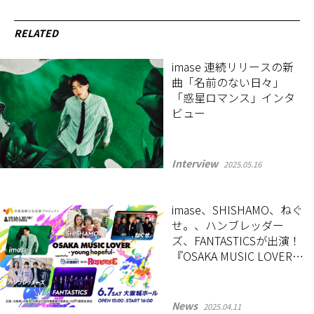
RELATED
imase 連続リリースの新
曲「名前のない日々」
「惑星ロマンス」インタ
ビュー
Interview
2025.05.16
imase、SHISHAMO、ねぐ
せ。、ハンブレッダー
ズ、FANTASTICSが出演！
『OSAKA MUSIC LOVER -
young hopeful-』が6月7
日に大阪城ホールで開催
News
2025.04.11