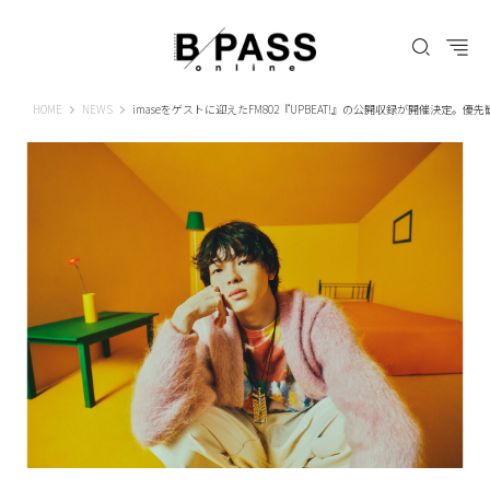
B-PASS ONLINE
HOME
NEWS
imaseをゲストに迎えたFM802『UPBEAT!』の公開収録が開催決定。優