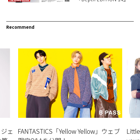
Recommend
ロジェ
FANTASTICS「Yellow Yellow」ウェブ
Litt