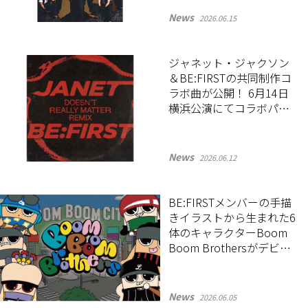
News
2026.06.15
ジャネット・ジャクソン
＆BE:FIRSTの共同制作コ
ラボ曲が公開！ 6月14日
横浜公演にてコラボパフ
ォーマンスを披露
News
2026.06.12
BE:FIRSTメンバーの手描
きイラストから生まれた6
体のキャラクターBoom
Boom Brothersがデビュ
ー！
News
2026.06.05