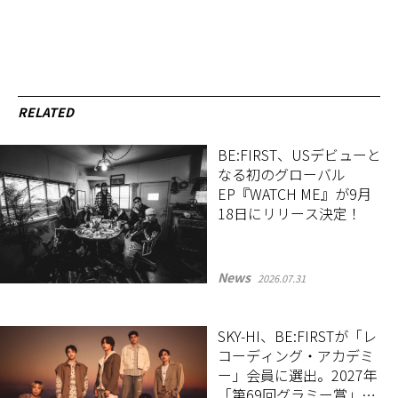
RELATED
BE:FIRST、USデビューと
なる初のグローバル
EP『WATCH ME』が9月
18日にリリース決定！
News
2026.07.31
SKY-HI、BE:FIRSTが「レ
コーディング・アカデミ
ー」会員に選出。2027年
「第69回グラミー賞」の