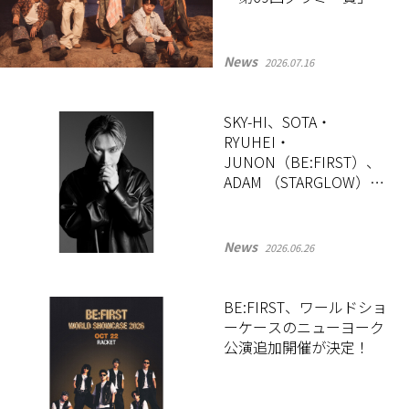
投票・出席資格を獲得
News
2026.07.16
SKY-HI、SOTA・
RYUHEI・
JUNON（BE:FIRST）、
ADAM （STARGLOW）か
らなるユニットBMSG
STRIKERSの新曲が6月26
日にリリース！
News
2026.06.26
BE:FIRST、ワールドショ
ーケースのニューヨーク
公演追加開催が決定！