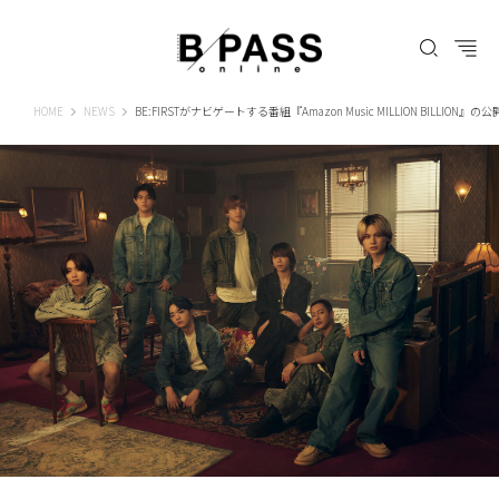
B-PASS ONLINE
HOME
NEWS
BE:FIRSTがナビゲートする番組『Amazon Music MILLION BILLIO