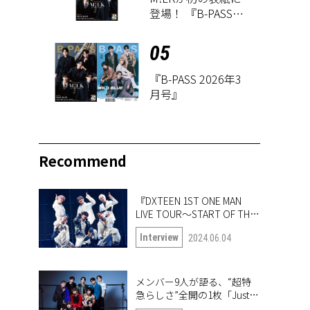
登場！ 『B-PASS
2026年3月号』が1
月27日に発売
05
『B-PASS 2026年3
月号』
Recommend
『DXTEEN 1ST ONE MAN
LIVE TOUR〜START OF THE
QUEST〜』開幕！ ツアー中
Interview
2024.06.04
の6人に突撃!!
メンバー9人が語る、“超特
急らしさ”全開の1枚「Just
like 超特急」