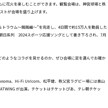
ともに花火を楽しむことができます。観覧会場は、神宮球場と秩
ィストが会場を盛り上げます。
ルトラウム～銘銘編～”を完走し、4日間で約15万人を動員した
は、テレビ朝日系列 2024スポーツ応援ソングとして書き下ろされ、7月
。
どのようなコラボを見せるのか、ぜひ会場に足を運んでお確か
noma、Hi-Fi Un!corn、松平健、秩父宮ラグビー場には青山
ad、WATWING が出演。チケットはチケットぴあ、テレ朝チケッ