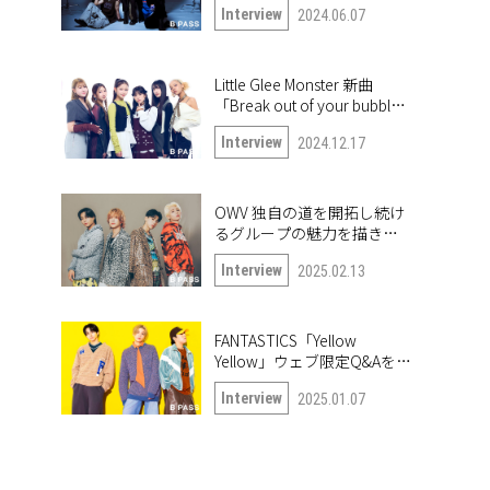
Interview
2024.06.07
Little Glee Monster 新曲
「Break out of your bubble｣
インタビュー。未公開写真
Interview
2024.12.17
も公開！
OWV 独自の道を開拓し続け
るグループの魅力を描き出
したナンバー「Frontier」
Interview
2025.02.13
FANTASTICS「Yellow
Yellow」ウェブ限定Q&Aを公
開！
Interview
2025.01.07