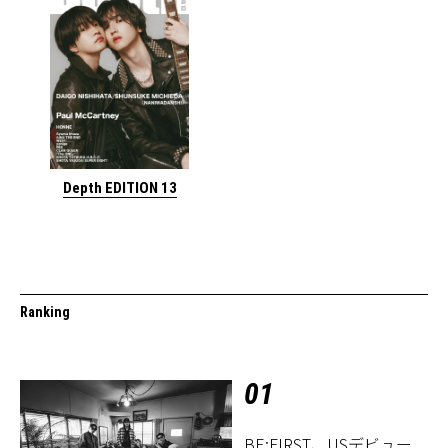
Depth EDITION 13
Ranking
01
BE:FIRST、USデビュー