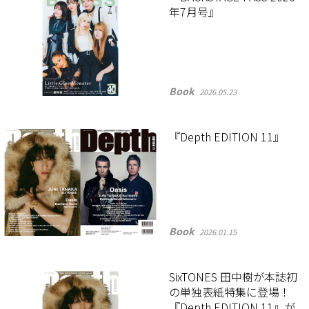
年7月号』
Book
2026.05.23
『Depth EDITION 11』
Book
2026.01.15
SixTONES 田中樹が本誌初
の単独表紙特集に登場！
『Depth EDITION 11』が