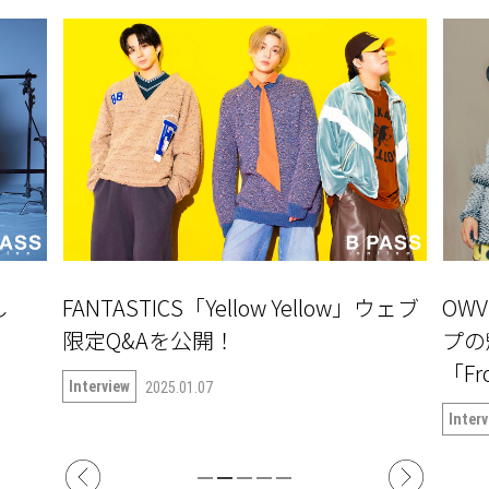
し
FANTASTICS「Yellow Yellow」ウェブ
OW
」
限定Q&Aを公開！
プの
「Fr
Interview
2025.01.07
Inter