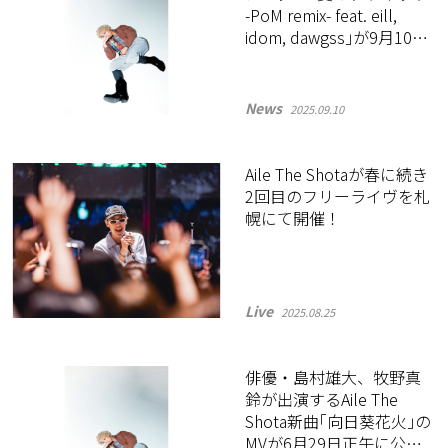
-PoM remix- feat. eill,
idom, dawgss｣が9月10日
に配信開始！
News
2025.09.10
Aile The Shotaが春に続き
2回目のフリーライヴを札
幌にて開催！
Live
2025.08.25
俳優・島村雄大、牧野真
鈴が出演するAile The
Shota新曲｢向日葵花火｣の
MVが6月29日正午に公開