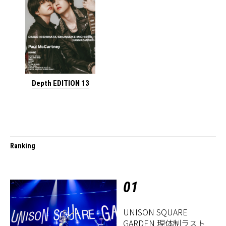
Depth EDITION 13
Ranking
01
UNISON SQUARE
GARDEN 現体制ラスト