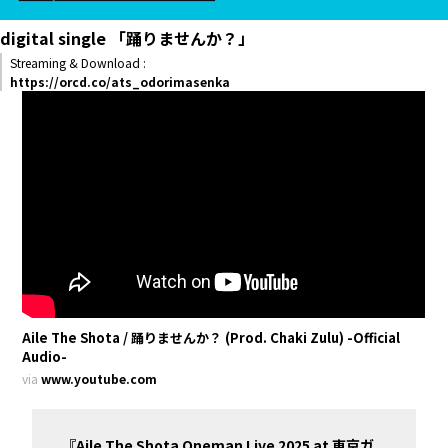
digital single 「踊りませんか？」
Streaming & Download :
https://orcd.co/ats_odorimasenka
Aile The Shota / 踊りませんか？ (Prod. Chaki Zulu) -Official
Audio-
via
www.youtube.com
『Aile The Shota Oneman Live 2025 at 東京ガ