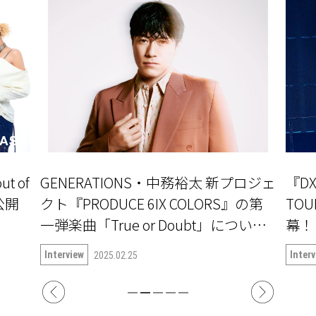
ut of
GENERATIONS・中務裕太 新プロジェ
『DX
公開
クト『PRODUCE 6IX COLORS』の第
TOU
一弾楽曲「True or Doubt」について
語る
Interview
Inter
2025.02.25