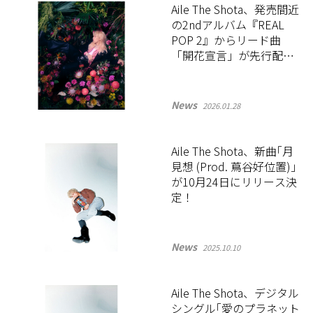
Aile The Shota、発売間近
の2ndアルバム『REAL
POP 2』からリード曲
「開花宣言」が先行配
信！
News
2026.01.28
Aile The Shota、新曲｢月
見想 (Prod. 蔦谷好位置)｣
が10月24日にリリース決
定！
News
2025.10.10
Aile The Shota、デジタル
シングル｢愛のプラネット