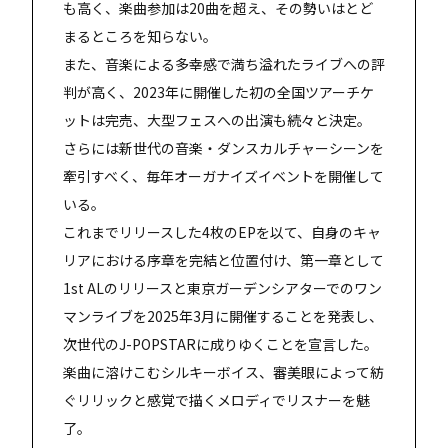
も高く、楽曲参加は20曲を超え、その勢いはとど
まるところを知らない。
また、音楽による多幸感で満ち溢れたライブへの評
判が高く、2023年に開催した初の全国ツアーチケ
ットは完売、大型フェスへの出演も続々と決定。
さらには新世代の音楽・ダンスカルチャーシーンを
牽引すべく、毎年オーガナイズイベントを開催して
いる。
これまでリリースした4枚のEPを以て、自身のキャ
リアにおける序章を完結と位置付け、第一章として
1st ALのリリースと東京ガーデンシアターでのワン
マンライブを2025年3月に開催することを発表し、
次世代のJ-POPSTARに成りゆくことを宣言した。
楽曲に溶けこむシルキーボイス、審美眼によって紡
ぐリリックと感覚で描くメロディでリスナーを魅
了。