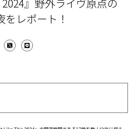
 This 2024』野外ライヴ原点の
夜をレポート！