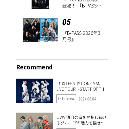
登場！ 『B-PASS
2026年3月号』が1
月27日に発売
05
『B-PASS 2026年3
月号』
Recommend
『DXTEEN 1ST ONE MAN
LIVE TOUR〜START OF THE
QUEST〜』開幕！ ツアー中
Interview
2024.06.04
の6人に突撃!!
OWV 独自の道を開拓し続け
るグループの魅力を描き出
したナンバー「Frontier」