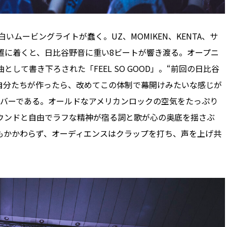
ムービングライトが蠢く。UZ、MOMIKEN、KENTA、サ
定位置に着くと、日比谷野音に重い8ビートが響き渡る。オープニ
テーマ曲として書き下ろされた「FEEL SO GOOD」。“前回の日比谷
d」を今の自分たちが作ったら、改めてこの体制で幕開けみたいな感じが
ンバーである。オールドなアメリカンロックの空気をたっぷり
ウンドと自由でラフな精神が宿る詞と歌が心の奥底を揺さぶ
もかかわらず、オーディエンスはクラップを打ち、声を上げ共