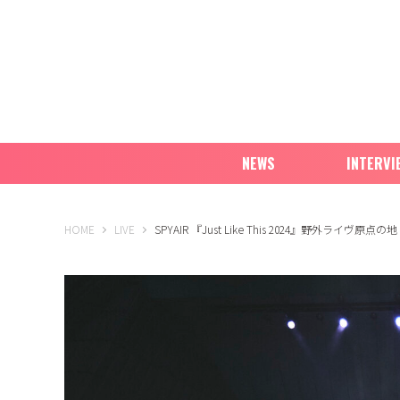
NEWS
INTERVI
B-PASS ONLINE
HOME
LIVE
SPYAIR 『Just Like This 2024』野外ラ