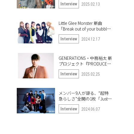
Interview
2025.02.13
Little Glee Monster 新曲
「Break out of your bubble｣
インタビュー。未公開写真
Interview
2024.12.17
も公開！
GENERATIONS・中務裕太 新
プロジェクト『PRODUCE
6IX COLORS』の第一弾楽曲
Interview
2025.02.25
「True or Doubt」について
語る
メンバー9人が語る、“超特
急らしさ”全開の1枚「Just
like 超特急」
Interview
2024.06.07