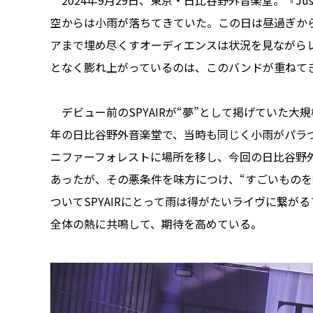
2024年9月29日、東京・日比谷野外音楽堂。『Just 
空からは小雨が落ちてきていた。この日は昼過ぎか
アまで埋め尽くすオーディエンスは状況を見ながら
となく膨れ上がっているのは、このバンドが重ねて
デビュー前のSPYAIRが“夢”として掲げていた大規模な
年の日比谷野外音楽堂で、当時も同じく小雨がパラついた
ニファーフォレストに場所を移し、今回の日比谷野
あったが、その悪条件を味方につけ、“すごいものを
ついてSPYAIRにとって雨は得がたいライヴに繋
全体の熱に共鳴して、期待を高めている。