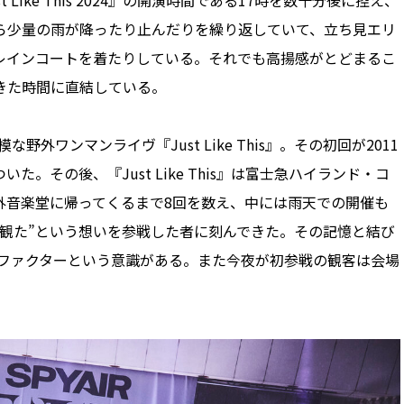
Like This 2024』の開演時間である17時を数十分後に控え、
ら少量の雨が降ったり止んだりを繰り返していて、立ち見エリ
レインコートを着たりしている。それでも高揚感がとどまるこ
きた時間に直結している。
野外ワンマンライヴ『Just Like This』。その初回が2011
。その後、『Just Like This』は富士急ハイランド・コ
外音楽堂に帰ってくるまで8回を数え、中には雨天での開催も
観た”という想いを参戦した者に刻んできた。その記憶と結び
がるファクターという意識がある。また今夜が初参戦の観客は会場