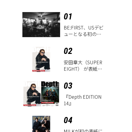
01
BE:FIRST、USデビ
ューとなる初のグ
ローバル
EP『WATCH ME』
02
が9月18日にリリー
ス決定！
安田章大（SUPER
EIGHT） が表紙に
登場！ 『Depth
EDITION 14』が8
03
月18日に発売
『Depth EDITION
14』
04
M!LKが初の表紙に