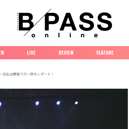
EW
LIVE
REVIEW
FEATURE
イヴ原点の地・日比谷野音での一夜をレポート！