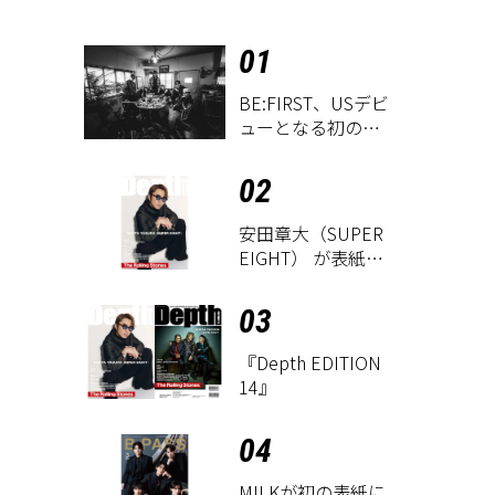
01
BE:FIRST、USデビ
ューとなる初のグ
ローバル
EP『WATCH ME』
02
が9月18日にリリー
ス決定！
安田章大（SUPER
EIGHT） が表紙に
登場！ 『Depth
EDITION 14』が8
03
月18日に発売
『Depth EDITION
14』
04
M!LKが初の表紙に