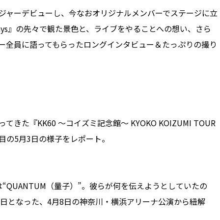
メジャーデビューし、今なおオリジナルメンバーでステージに立
ew Days』の先々で観た景色と、ライブをやることへの想い、さら
ンバー全員に語ってもらったロングインタビュー＆たっぷりの撮り
た『KK60 〜コイズミ記念館〜 KYOKO KOIZUMI TOUR
日目の5月3日の様子をレポート。
ルは“QUANTUM（量子）”。彼らが何を伝えようとしていたの
TUM』最終日となった、4月8日の神奈川・横浜アリーナ公演から紐解