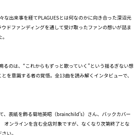
様々な出来事を経てPLAGUESとは何なのかに向き合った深沼元
クラウドファンディングを通して受け取ったファンの想いが詰ま
た。
!』で鳴るのは、“これからもずっと歌っていく”という揺るぎない想
ことを意識する者の覚悟。全13曲を読み解くインタビューで、
て、表紙を飾る菊地英昭（brainchild's）さん、バックカバー
ト！ オンラインを含む全店対象ですが、なくなり次第終了とな
ださい。