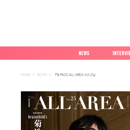
NEWS
INTERVI
B-PASS ONLINE
HOME
BOOK
『B-PASS ALL AREA Vol.25』