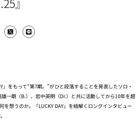
l.25』
DAY」をもって“第7期。”がひと段落することを発表したソロ・
）、神田雄一朗（B.）、岩中英明（Dr.）と共に活動してから10年を超
が何を想うのか。「LUCKY DAY」を紐解くロングインタビュー
す。