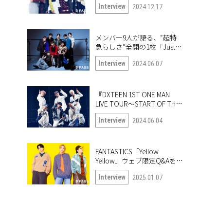
Interview
2024.12.17
も公開！
メンバー9人が語る、“超特
急らしさ”全開の1枚「Just
like 超特急」
Interview
2024.06.07
『DXTEEN 1ST ONE MAN
LIVE TOUR〜START OF THE
QUEST〜』開幕！ ツアー中
Interview
2024.06.04
の6人に突撃!!
FANTASTICS「Yellow
Yellow」ウェブ限定Q&Aを公
開！
Interview
2025.01.07