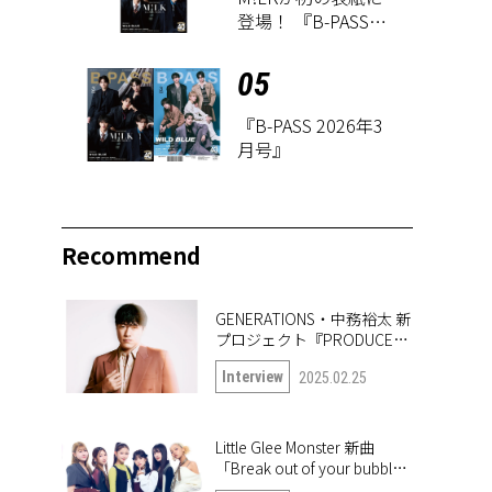
登場！ 『B-PASS
2026年3月号』が1
月27日に発売
05
『B-PASS 2026年3
月号』
Recommend
GENERATIONS・中務裕太 新
プロジェクト『PRODUCE
6IX COLORS』の第一弾楽曲
Interview
2025.02.25
「True or Doubt」について
語る
Little Glee Monster 新曲
「Break out of your bubble｣
インタビュー。未公開写真