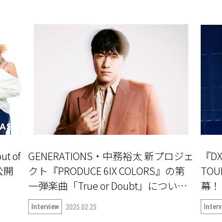
ut of
GENERATIONS・中務裕太 新プロジェ
『DX
公開
クト『PRODUCE 6IX COLORS』の第
TOU
一弾楽曲「True or Doubt」について
語る
Interview
Inter
2025.02.25