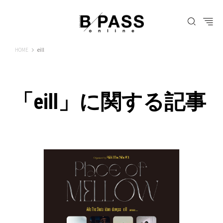
B-PASS ONLINE
HOME
eill
「eill」に関する記事