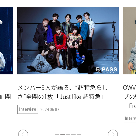
メンバー9人が語る、“超特急らし
OW
〜』開
さ”全開の1枚「Just like 超特急」
プの
「Fr
Interview
2024.06.07
Inter