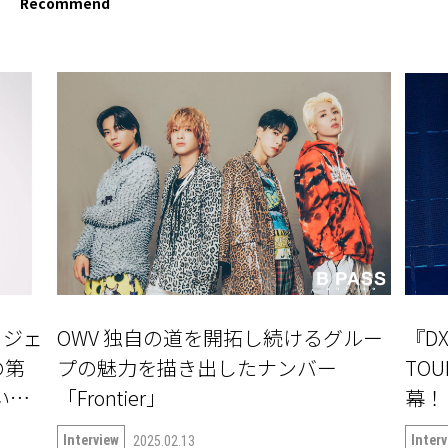
Recommend
ロジェ
OWV 独自の道を開拓し続けるグルー
『DX
の第
プの魅力を描き出したナンバー
TOU
ついて
「Frontier」
Interview
Inter
2025.02.13